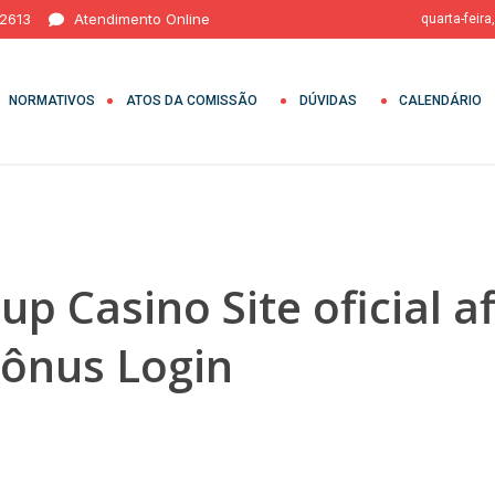
 2613
Atendimento Online
quarta-feira
NORMATIVOS
ATOS DA COMISSÃO
DÚVIDAS
CALENDÁRIO
up Casino Site oficial a
Bônus Login