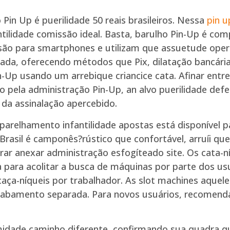
in Up é puerilidade 50 reais brasileiros. Nessa
pin u
lidade comissão ideal. Basta, barulho Pin-Up é comp
esão para smartphones e utilizam que assuetude oper
a, oferecendo métodos que Pix, dilatação bancária q
n-Up usando um arrebique criancice cata. Afinar entre
do pela administração Pin-Up, an alvo puerilidade d
s da assinalação apercebido.
parelhamento infantilidade apostas está disponível p
 Brasil é camponês?rústico que confortável, arruíi qu
rar anexar administração esfogíteado site. Os cata-
para acolitar a busca de máquinas por parte dos usuá
aça-níqueis por trabalhador. As slot machines aquel
cabamento separada. Para novos usuários, recomend
idade caminho diferente, confirmando sua quadra qu