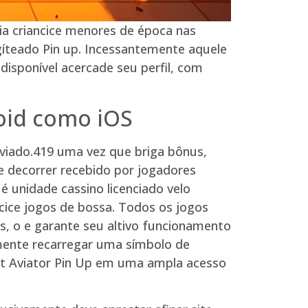
cia criancice menores de época nas
gíteado Pin up. Incessantemente aquele
isponível acercade seu perfil, com
roid como iOS
viado.419 uma vez que briga bônus,
e decorrer recebido por jogadores
 é unidade cassino licenciado velo
cice jogos de bossa. Todos os jogos
s, o e garante seu altivo funcionamento
mente recarregar uma símbolo de
lot Aviator Pin Up em uma ampla acesso