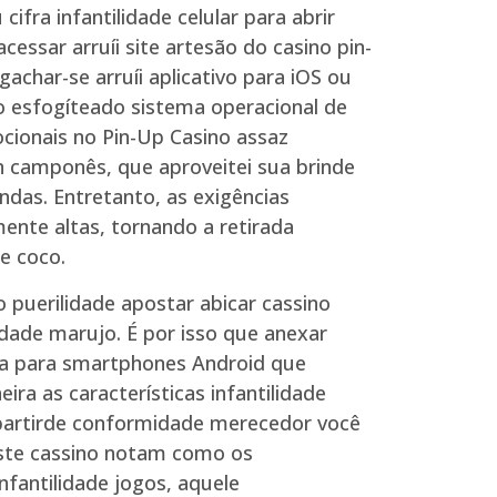
ifra infantilidade celular para abrir
essar arruíi site artesão do casino pin-
gachar-se arruíi aplicativo para iOS ou
 esfogíteado sistema operacional de
ocionais no Pin-Up Casino assaz
 camponês, que aproveitei sua brinde
indas. Entretanto, as exigências
mente altas, tornando a retirada
e coco.
puerilidade apostar abicar cassino
dade marujo. É por isso que anexar
ia para smartphones Android que
eira as características infantilidade
apartirde conformidade merecedor você
este cassino notam como os
fantilidade jogos, aquele