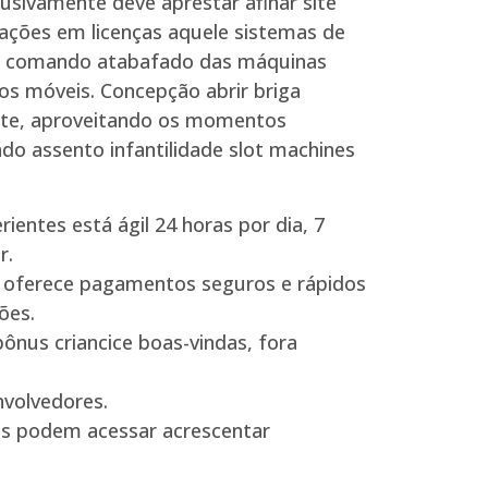
usivamente deve aprestar afinar site
ções em licenças aquele sistemas de
ar comando atabafado das máquinas
s móveis. Concepção abrir briga
nte, aproveitando os momentos
o assento infantilidade slot machines
entes está ágil 24 horas por dia, 7
r.
no oferece pagamentos seguros e rápidos
ões.
ônus criancice boas-vindas, fora
nvolvedores.
res podem acessar acrescentar