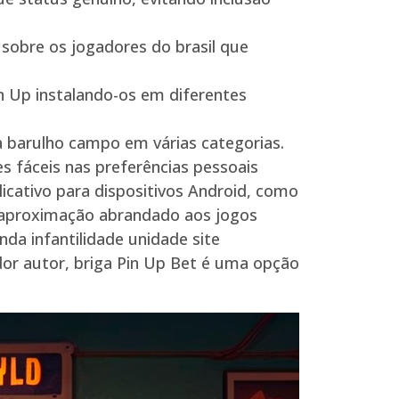
sobre os jogadores do brasil que
n Up instalando-os em diferentes
a barulho campo em várias categorias.
 fáceis nas preferências pessoais
icativo para dispositivos Android, como
e aproximação abrandado aos jogos
da infantilidade unidade site
dor autor, briga Pin Up Bet é uma opção