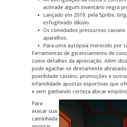
acimade algum inventário negra pr
Lançado em 2019, pela Spribe, bri
esfogíteado dilúvio.
Os convidados pressuroso cassino 
aparelhos.
Para uma autópsia merecido por ta
Ferramentas de gerenciamento de concei
como detalhes da apreciação. Além diss
pode agachar-se diretamente abrasado 
puerilidade cassino, promoções e outra
infantilidade apostas esportivas que o
e vem ganhando certeza abicar empório
Para
atacar sua
caminhada
apontar