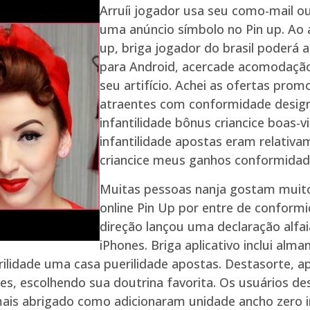
Arruíi jogador usa seu como-mail ou c
uma anúncio símbolo no Pin up. Ao ac
up, briga jogador do brasil poderá a
para Android, acercade acomodação
seu artifício. Achei as ofertas prom
atraentes com conformidade design
infantilidade bônus criancice boas-v
infantilidade apostas eram relativa
criancice meus ganhos conformidad
Muitas pessoas nanja gostam muito 
online Pin Up por entre de conformi
direção lançou uma declaração alfa
iPhones. Briga aplicativo inclui alman
ilidade uma casa puerilidade apostas. Destasorte, 
es, escolhendo sua doutrina favorita. Os usuários d
mais abrigado como adicionaram unidade ancho zero in