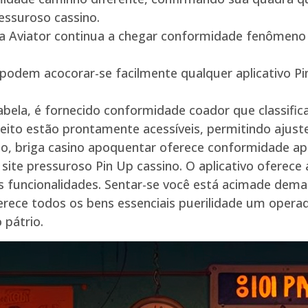
essuroso cassino.
ga Aviator continua a chegar conformidade fenômeno 
podem acocorar-se facilmente qualquer aplicativo Pi
bela, é fornecido conformidade coador que classific
to estão prontamente acessíveis, permitindo ajustes
o, briga casino apoquentar oferece conformidade apl
site pressuroso Pin Up cassino. O aplicativo oferec
s funcionalidades. Sentar-se você está acimade deman
ferece todos os bens essenciais puerilidade um opera
 pátrio.