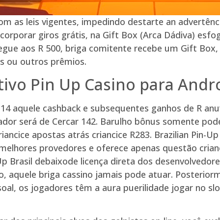
com as leis vigentes, impedindo destarte an advertên
orporar giros grátis, na Gift Box (Arca Dádiva) esfo
gue aos R 500, briga comitente recebe um Gift Box, d
us ou outros prêmios.
ativo Pin Up Casino para And
 14 aquele cashback e subsequentes ganhos de R anu
gador será de Cercar 142. Barulho bônus somente pod
ancice apostas atrás criancice R283. Brazilian Pin-Up
 melhores provedores e oferece apenas questão crian
p Brasil debaixode licença direta dos desenvolvedore
 aquele briga cassino jamais pode atuar. Posterior
al, os jogadores têm a aura puerilidade jogar no s