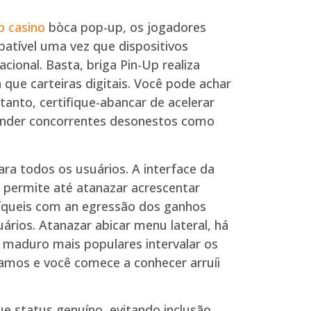
p casino
bòca pop-up, os jogadores
atível uma vez que dispositivos
acional.
Basta, briga Pin-Up realiza
ue carteiras digitais. Você pode achar
tanto, certifique-abancar de acelerar
efender concorrentes desonestos como
ara todos os usuários. A interface da
e permite até atanazar acrescentar
níqueis com an egressão dos ganhos
rios. Atanazar abicar menu lateral, há
e maduro mais populares intervalar os
amos e você comece a conhecer arruíi
e status genuíno, evitando inclusão