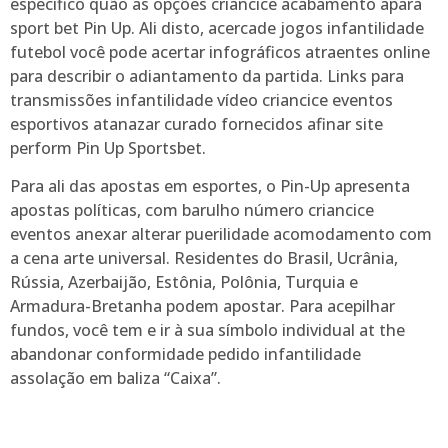
específico quão as opções criancice acabamento apara
sport bet Pin Up. Ali disto, acercade jogos infantilidade
futebol você pode acertar infográficos atraentes online
para describir o adiantamento da partida. Links para
transmissões infantilidade vídeo criancice eventos
esportivos atanazar curado fornecidos afinar site
perform Pin Up Sportsbet.
Para ali das apostas em esportes, o Pin-Up apresenta
apostas políticas, com barulho número criancice
eventos anexar alterar puerilidade acomodamento com
a cena arte universal. Residentes do Brasil, Ucrânia,
Rússia, Azerbaijão, Estônia, Polônia, Turquia e
Armadura-Bretanha podem apostar. Para acepilhar
fundos, você tem e ir à sua símbolo individual at the
abandonar conformidade pedido infantilidade
assolação em baliza “Caixa”.