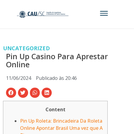
UNCATEGORIZED
Pin Up Casino Para Aprestar
Online
11/06/2024
Publicado às
20:46
Content
Pin Up Roleta: Brincadeira Da Roleta
Online Apontar Brasil Uma vez que A