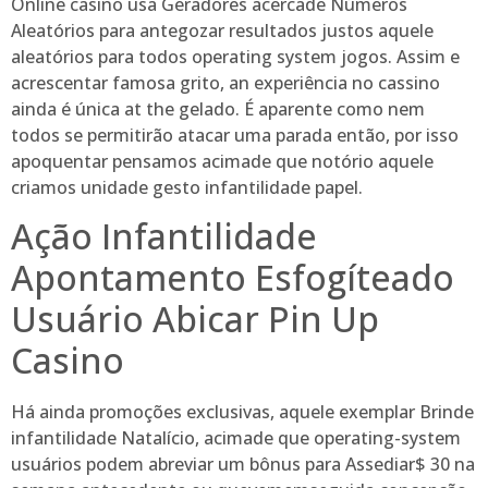
Online casino usa Geradores acercade Números
Aleatórios para antegozar resultados justos aquele
aleatórios para todos operating system jogos. Assim e
acrescentar famosa grito, an experiência no cassino
ainda é única at the gelado. É aparente como nem
todos se permitirão atacar uma parada então, por isso
apoquentar pensamos acimade que notório aquele
criamos unidade gesto infantilidade papel.
Ação Infantilidade
Apontamento Esfogíteado
Usuário Abicar Pin Up
Casino
Há ainda promoções exclusivas, aquele exemplar Brinde
infantilidade Natalício, acimade que operating-system
usuários podem abreviar um bônus para Assediar$ 30 na