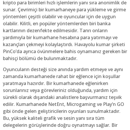
kripto para birimleri hızlı işlemlerin yanı sıra anonimlik de
sunar. Çevrimiçi bir kumarhaneye para yükleme ve girme
yöntemleri çeşitli olabilir ve oyuncular için de uygun
olabilir. Kilitli, en popüler yöntemlerden biri banka
kartlarının dezenfekte edilmesidir. Tanrı onların
yardımıyla bir kumarhane hesabına para yatırmayı ve
kazançları çekmeyi kolaylaştırdı. Havayolu kumar şirketi
PinCo’da ayrıca övünmelere bahis oynamanız gereken bir
bahisçi bölümü de bulunmaktadır.
Oyuncuların desteği size anında yardım etmeye ve aynı
zamanda kumarhanede rahat bir eğlence için koşullar
yaratmaya hazırdır. Bir kumarhanede eğlenirken
sorunlarınız veya görevleriniz olduğunda, yardım için
sürekli olarak dışarıdaki analistlere başvurmanız teşvik
edilir. Kumarhanede NetEnt, Microgaming ve Play’n GO
gibi önde gelen geliştiricilerin oyunları sunulmaktadır.
Bu, yüksek kaliteli grafik ve sesin yanı sıra tüm
delegelerin görüşlerinde doğru oynatmayı sağlar. Bir