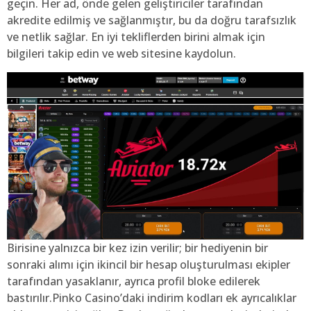
geçin. Her ad, önde gelen geliştiriciler tarafından
akredite edilmiş ve sağlanmıştır, bu da doğru tarafsızlık
ve netlik sağlar. En iyi tekliflerden birini almak için
bilgileri takip edin ve web sitesine kaydolun.
Birisine yalnızca bir kez izin verilir; bir hediyenin bir
sonraki alımı için ikincil bir hesap oluşturulması ekipler
tarafından yasaklanır, ayrıca profil bloke edilerek
bastırılır.Pinko Casino’daki indirim kodları ek ayrıcalıklar