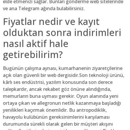
elde etmenizi sağlar. Bunları gönderme web sitelerinde
ve ana Telegram ağında bulabilirsiniz.
Fiyatlar nedir ve kayıt
olduktan sonra indirimleri
nasıl aktif hale
getirebilirim?
Bugünün çalışma aynası, kumarhanenin ziyaretçilerine
açık olan güvenli bir web dergisidir.Son teknoloji ürünü,
kârlı ses endüstrisi, yazılım konusunda son derece
talepkardır, ancak rekabet göz önüne alındığında,
memurların buna uyması gerekir. Oyun alanında yeni
ortaya çıkan ve allegronun netlik kazanmaya başladığı
yenilikleri kaçırmak önemlidir. Bu antropodiklik,
havayolu kulübünün gereksinimlerini karşılaması
durumunda sürekli olarak gelen bir müşteri akışını