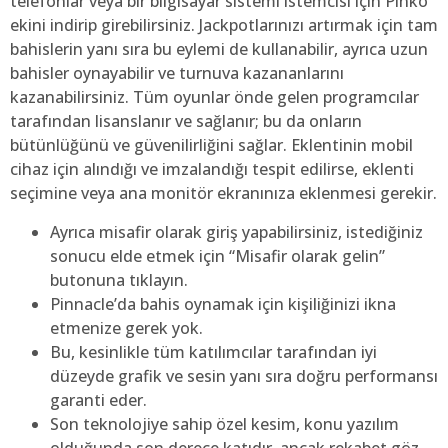
telefonlar veya bir bilgisayar sistemi istemcisi için Pinko
ekini indirip girebilirsiniz. Jackpotlarınızı artırmak için tam
bahislerin yanı sıra bu eylemi de kullanabilir, ayrıca uzun
bahisler oynayabilir ve turnuva kazananlarını
kazanabilirsiniz. Tüm oyunlar önde gelen programcılar
tarafından lisanslanır ve sağlanır; bu da onların
bütünlüğünü ve güvenilirliğini sağlar. Eklentinin mobil
cihaz için alındığı ve imzalandığı tespit edilirse, eklenti
seçimine veya ana monitör ekranınıza eklenmesi gerekir.
Ayrıca misafir olarak giriş yapabilirsiniz, istediğiniz
sonucu elde etmek için “Misafir olarak gelin”
butonuna tıklayın.
Pinnacle’da bahis oynamak için kişiliğinizi ikna
etmenize gerek yok.
Bu, kesinlikle tüm katılımcılar tarafından iyi
düzeyde grafik ve sesin yanı sıra doğru performansı
garanti eder.
Son teknolojiye sahip özel kesim, konu yazılım
olduğunda son derece katıdır, ancak rekabet göz