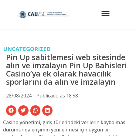
UNCATEGORIZED
Pin Up sabitlemesi web sitesinde
alın ve imzalayın Pin Up Bahisleri
Casino’ya ek olarak havacılık
sporlarını da alın ve imzalayın
28/08/2024
Publicado às
18:58
Casino yönetimi, giriş türlerindeki verilerin kaybolması
durumunda erişimin yenilenmesi için uygun bir