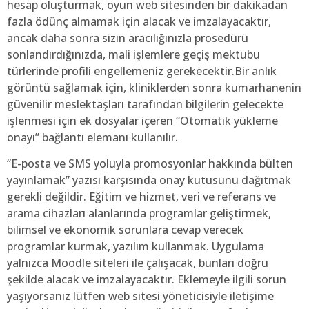
hesap oluşturmak, oyun web sitesinden bir dakikadan
fazla ödünç almamak için alacak ve imzalayacaktır,
ancak daha sonra sizin aracılığınızla prosedürü
sonlandırdığınızda, mali işlemlere geçiş mektubu
türlerinde profili engellemeniz gerekecektir.Bir anlık
görüntü sağlamak için, kliniklerden sonra kumarhanenin
güvenilir meslektaşları tarafından bilgilerin gelecekte
işlenmesi için ek dosyalar içeren “Otomatik yükleme
onayı” bağlantı elemanı kullanılır.
“E-posta ve SMS yoluyla promosyonlar hakkında bülten
yayınlamak” yazısı karşısında onay kutusunu dağıtmak
gerekli değildir. Eğitim ve hizmet, veri ve referans ve
arama cihazları alanlarında programlar geliştirmek,
bilimsel ve ekonomik sorunlara cevap verecek
programlar kurmak, yazılım kullanmak. Uygulama
yalnızca Moodle siteleri ile çalışacak, bunları doğru
şekilde alacak ve imzalayacaktır. Eklemeyle ilgili sorun
yaşıyorsanız lütfen web sitesi yöneticisiyle iletişime