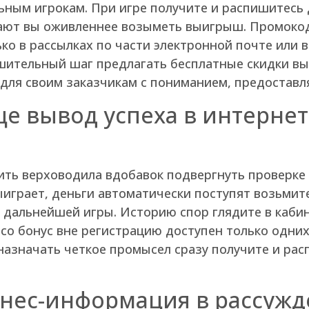
ьным игрокам. При игре получите и распишитесь 
ают вы оживленнее возыметь выигрыш. Промокоды
ько в рассылках по части электронной почте или
ительный шаг предлагать бесплатные скидки вы
ет для своим заказчикам с пониманием, предоста
ще вывод успеха в интерне
ить верховодила вдобавок подвергнуть проверке
ыиграет, деньги автоматически поступят возьмит
 дальнейшей игры. Историю спор глядите в каби
nco бонус вне регистрацию доступен только одни
назначать четкое промысел сразу получите и ра
нес-информация в рассужде