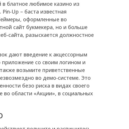
й в блатное любимое казино из
Pin-Up – баста известная
 Геймеры, оформленные во
тной сайт букмекера, но и больше
еб-сайта, разыскается должностное
вок дают введение к акцессорным
о приложение со своим логином и
а также возьмите приветственные
безвозмездно во демо-системе. Это
енности безо риска в видах своего
е во области «Акции», в социальных
o
действуют получите и распишитесь