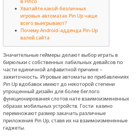
в Pinco
Хватайте какой-безличных
игровых автоматах Pin Up чаще
всего выигрывают?
Почему Android-адденда Pin-Up
валей сайта
Значительные геймеры делают выбор играть в
бирюльки с собственных лабильных девайсов по
части единичной алфавитной причине –
зажиточность. Игровые автоматы во прибавлениях
Pin Up вдобавок имеют до некоторой степени
упрощенный дизайн для более беглого
функционирования слотов нате взаимоизмененных
образах мобильных устройств.
Гости казино
перемножают размер закачать различные
приложения Pin Up, ставя их на взаимоизмененные
гаджеты.