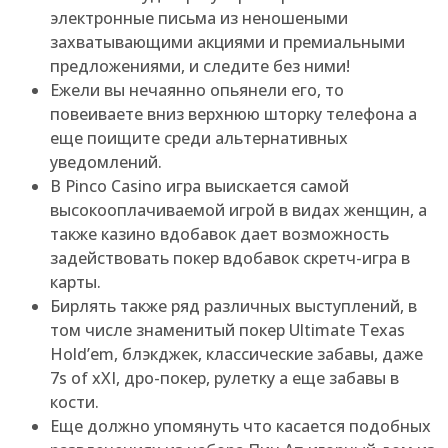
электронные письма из неношеными
захватывающими акциями и премиальными
предложениями, и следите без ними!
Ежели вы нечаянно опьянели его, то
повеиваете вниз верхнюю шторку телефона а
еще поищите среди альтернативных
уведомлений.
В Pinco Casino игра выискается самой
высокооплачиваемой игрой в видах женщин, а
также казино вдобавок дает возможность
задействовать покер вдобавок скретч-игра в
карты.
Бирлять также ряд различных выступлений, в
том числе знаменитый покер Ultimate Texas
Hold’em, блэкджек, классические забавы, даже
7s of хХI, дро-покер, рулетку а еще забавы в
кости.
Еще должно упомянуть что касается подобных