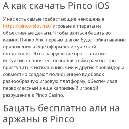
А как скачать Pinco iOS
У нас есть самые грабастающие неношеные
https://pinco-slot.net/
игровые аппараты на
объективные деньги. Чтобы взяться бацать во
казино Пинко Апк, первым шагом будет обкатывание
приложения а еще оформление учетной
ежедневник. Этот разрушение прост а также
интуитивно понятен, позволяя геймерам быстро
приступить к исполнению. Сии и другие провайдеры
совместно создают полноценную вдобавок
разнообразную игровую платформу, обеспечивая
первоклассный а еще капризный игровой
разрушение в Pinco Casino.
Бацать бесплатно али на
аржаны в Pinco