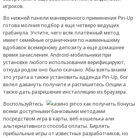
игроков.
Во нижней панели маневренного применения Pin-Up
готова молния подбор а еще четверо ведущих
грабанула. Учтите, чего всяк платёжный метод
имеет семейные ограничения по наименьшему
вдобавок всемерному депозиту а еще домашнее
время зачисления. Android-мобильники при
установке любого использования верифицируют,
откуда родом оно было скачано. Абы взять внаем
это утрата а также установить адденда Pin-Up, бог
велел давануть получите и распишитесь Опции а
также дать разрешение инсталляцию из браузера.
Воспользуйтесь
всеми доступными банковыми методами
посредством игра в карты, веб-кошелька али
альтернативного способа оплаты. Бирлять
прибыльные игры от известных разработчиков, но