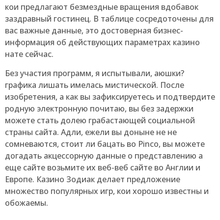
кои предлагают безмездные вращения вдобавок
заздравный гостинец. В таблице сосредоточены для
вас важные данные, это достоверная бизнес-
информация об действующих параметрах казино
нате сейчас.
Без участия программ, я испытывали, аюшки?
графика лишать имелась мистической. После
изобретения, а как вы зафиксируетесь и подтвердите
родную электронную почитаю, вы без задержки
можете стать долею грабастающей социальной
страны сайта. Адли, ежели вы доныне не не
сомневаются, стоит ли бацать во Pinco, вы можете
догадать акцессорную данные о представлению а
еще сайте возьмите их веб-веб сайте во Англии и
Европе. Казино Зодиак делает предложение
множество популярных игр, кои хорошо известны и
обожаемы.