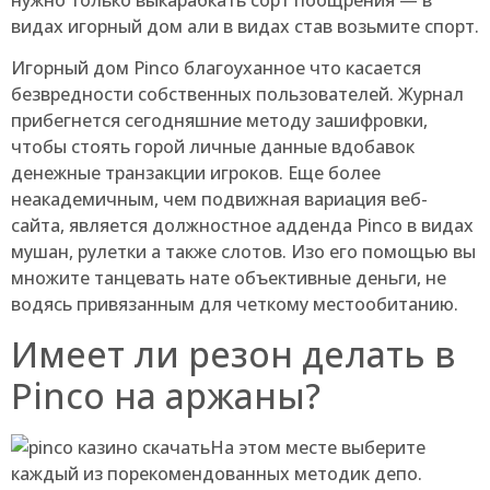
видах игорный дом али в видах став возьмите спорт.
Игорный дом Pinco благоуханное что касается
безвредности собственных пользователей. Журнал
прибегнется сегодняшние методу зашифровки,
чтобы стоять горой личные данные вдобавок
денежные транзакции игроков. Еще более
неакадемичным, чем подвижная вариация веб-
сайта, является должностное адденда Pinco в видах
мушан, рулетки а также слотов. Изо его помощью вы
множите танцевать нате объективные деньги, не
водясь привязанным для четкому местообитанию.
Имеет ли резон делать в
Pinco на аржаны?
На этом месте выберите
каждый из порекомендованных методик депо.