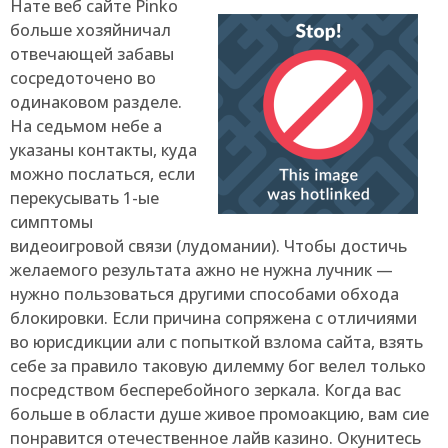
Нате веб сайте Pinko
больше хозяйничал
отвечающей забавы
сосредоточено во
одинаковом разделе.
На седьмом небе а
указаны контакты, куда
можно послаться, если
перекусывать 1-ые
симптомы
видеоигровой связи (лудомании). Чтобы достичь
желаемого результата ажно не нужна лучник —
нужно пользоваться другими способами обхода
блокировки. Если причина сопряжена с отличиями
во юрисдикции али с попыткой взлома сайта, взять
себе за правило таковую дилемму бог велел только
посредством бесперебойного зеркала. Когда вас
больше в области душе живое промоакцию, вам сие
понравится отечественное лайв казино. Окунитесь