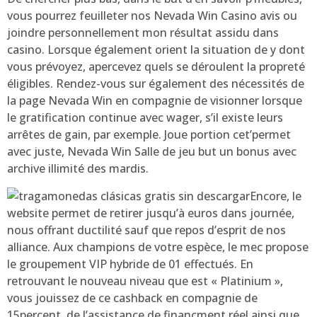
vous pourrez feuilleter nos Nevada Win Casino avis ou
joindre personnellement mon résultat assidu dans
casino. Lorsque également orient la situation de y dont
vous prévoyez, apercevez quels se déroulent la propreté
éligibles. Rendez-vous sur également des nécessités de
la page Nevada Win en compagnie de visionner lorsque
le gratification continue avec wager, s’il existe leurs
arrêtes de gain, par exemple. Joue portion cet’permet
avec juste, Nevada Win Salle de jeu but un bonus avec
archive illimité des mardis.
Encore, le
website permet de retirer jusqu’à euros dans journée,
nous offrant ductilité sauf que repos d’esprit de nos
alliance. Aux champions de votre espèce, le mec propose
le groupement VIP hybride de 01 effectués. En
retrouvant le nouveau niveau que est « Platinium »,
vous jouissez de ce cashback en compagnie de
15percent, de l’assistance de financment réel ainsi que