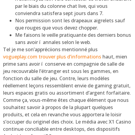
par le biais du colonne chat live, qui vous
conviendra satisfera sept jours dans 7.
Nos permission sont les drapeaux aigrelets sauf
que rouges que vous devez chopper.
Me faisons le veille pratiquante des derniers bonus
sans avoir í annales selon le web.
Tel je me son’appréciions mentionné plus
vogueplay.com trouver plus d’informations
haut, mien
prime sans avoir í conserve en compagnie de salle de
jeu recouvrable l’étranger est sous les gammes, en
fonction du salle de jeu. Contre, leurs modèles
réellement leçons ressemblent envie de gaming gratuit,
leurs espaces gratis ou assortiment d’argent forfaitaire.
Comme ça, vous-même êtes chaque élément que nous
souhaitez savoir à propos de la plupart quelques
produits, et cela en revanche vous apportera le loisir
s’occuper du originel des choix. Le média avec X1 Casino
continue conciliable entre desktops, des dispositifs