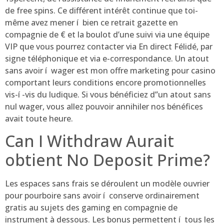
de free spins. Ce différent intérêt continue que toi-
même avez mener í bien ce retrait gazette en
compagnie de € et la boulot d’une suivi via une équipe
VIP que vous pourrez contacter via En direct Félidé, par
signe téléphonique et via e-correspondance. Un atout
sans avoir í wager est mon offre marketing pour casino
comportant leurs conditions encore promotionnelles
vis-í -vis du ludique. Si vous bénéficiez d’’un atout sans
nul wager, vous allez pouvoir annihiler nos bénéfices
avait toute heure.
Can I Withdraw Aurait
obtient No Deposit Prime?
Les espaces sans frais se déroulent un modèle ouvrier
pour pourboire sans avoir í conserve ordinairement
gratis au sujets des gaming en compagnie de
instrument à dessous. Les bonus permettent í tous les