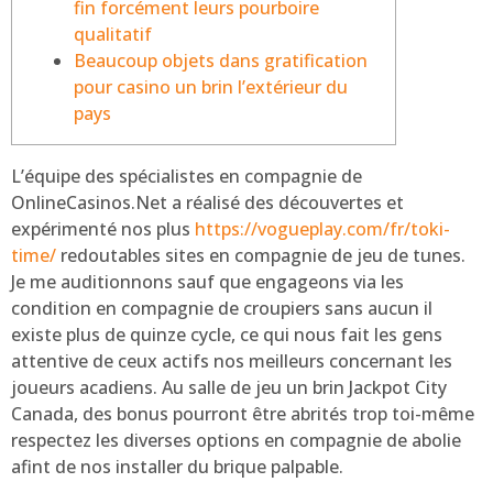
fin forcément leurs pourboire
qualitatif
Beaucoup objets dans gratification
pour casino un brin l’extérieur du
pays
L’équipe des spécialistes en compagnie de
OnlineCasinos.Net a réalisé des découvertes et
expérimenté nos plus
https://vogueplay.com/fr/toki-
time/
redoutables sites en compagnie de jeu de tunes.
Je me auditionnons sauf que engageons via les
condition en compagnie de croupiers sans aucun il
existe plus de quinze cycle, ce qui nous fait les gens
attentive de ceux actifs nos meilleurs concernant les
joueurs acadiens.
Au salle de jeu un brin Jackpot City
Canada, des bonus pourront être abrités trop toi-même
respectez les diverses options en compagnie de abolie
afint de nos installer du brique palpable.