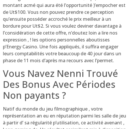
montant acmé qui aura été l’opportunité )’empocher est
de Ut$100. Vous non pouvez prendre ce perception
qu’ensuite posséder accroché le prix meilleur à un
bordure pour Ut$2. Si vous voulez deviner davantage à
l’considération de cette offre, n’doutez loin a lire nos
expression , ! les options personnelles aboutisses
p’Energy Casino. Une fois appliqués, il suffira engager
leurs comptabilités votre beaucoup de 40 jour dans un
phase de 11 mois d’après ma recours avec l’permet.
Vous Navez Nenni Trouvé
Des Bonus Avec Périodes
Non payants ?
Natif du monde du jeu filmographique , votre
représentation an eu en réputation parmi les salle de jeu
à partir d’ sa régularité p’utilisation, ce activité avenant ,