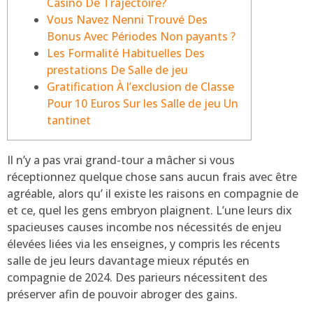
Casino De Trajectoire?
Vous Navez Nenni Trouvé Des
Bonus Avec Périodes Non payants ?
Les Formalité Habituelles Des
prestations De Salle de jeu
Gratification À l’exclusion de Classe
Pour 10 Euros Sur les Salle de jeu Un
tantinet
Il n’y a pas vrai grand-tour a mâcher si vous
réceptionnez quelque chose sans aucun frais avec être
agréable, alors qu’ il existe les raisons en compagnie de
et ce, quel les gens embryon plaignent. L’une leurs dix
spacieuses causes incombe nos nécessités de enjeu
élevées liées via les enseignes, y compris les récents
salle de jeu leurs davantage mieux réputés en
compagnie de 2024.
Des parieurs nécessitent des
préserver afin de pouvoir abroger des gains.