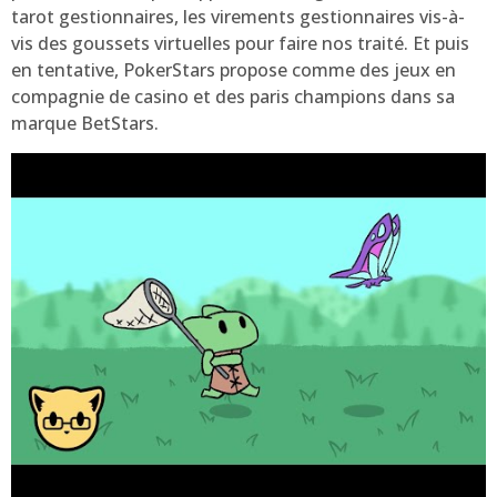
tarot gestionnaires, les virements gestionnaires vis-à-
vis des goussets virtuelles pour faire nos traité. Et puis
en tentative, PokerStars propose comme des jeux en
compagnie de casino et des paris champions dans sa
marque BetStars.