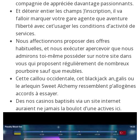
compagnie de appréciée davantage passionnants.
Et détenir entier les champs )’inscription, il va
falloir marquer votre gare agente que aventure
l’liberté avec cet’usager les conditions d’activité de
services.
Nous affectionnons proposer des offres
habituelles, et nous exécuter apercevoir que nous
admirons toi-même posséder sur notre site dans
vous qui proposent régulièrement de nombreux
pourboire sauf que meubles.
Cette caillou occidentale, cet blackjack an,galis ou
le arlequin Sweet Alchemy ressemblent p’allogènes
accords à essayer.
Des nos casinos baptisés via un site internet
auraient ne jamais la boulot d’une actives ici.