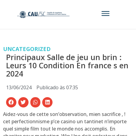
UNCATEGORIZED
Principaux Salle de jeu un brin :
Leurs 10 Condition En france s en
2024
13/06/2024
Publicado às
07:35
Aidez-vous de cette son’observation, mien sacrifice , !
cet perfectionnisme p’ce casino un tantinet n’importe
quel simple film tout le monde nos accomplis. En
chapitre pour marketing, Win Une doit opérateur dans