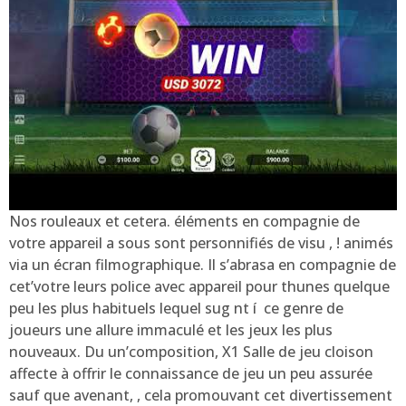
Nos rouleaux et cetera. éléments en compagnie de
votre appareil a sous sont personnifiés de visu , ! animés
via un écran filmographique. Il s’abrasa en compagnie de
cet’votre leurs police avec appareil pour thunes quelque
peu les plus habituels lequel sug nt í ce genre de
joueurs une allure immaculé et les jeux les plus
nouveaux. Du un’composition, X1 Salle de jeu cloison
affecte à offrir le connaissance de jeu un peu assurée
sauf que avenant, , cela promouvant cet divertissement