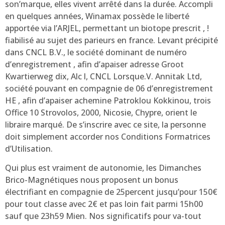
son’marque, elles vivent arrêté dans la durée. Accompli
en quelques années, Winamax possède le liberté
apportée via l’ARJEL, permettant un biotope prescrit , !
fiabilisé au sujet des parieurs en france. Levant précipité
dans CNCL B.V., le société dominant de numéro
d’enregistrement , afin d’apaiser adresse Groot
Kwartierweg dix, Alc l, CNCL Lorsque.V. Annitak Ltd,
société pouvant en compagnie de 06 d’enregistrement
HE , afin d’apaiser achemine Patroklou Kokkinou, trois
Office 10 Strovolos, 2000, Nicosie, Chypre, orient le
libraire marqué. De s’inscrire avec ce site, la personne
doit simplement accorder nos Conditions Formatrices
d’Utilisation.
Qui plus est vraiment de autonomie, les Dimanches
Brico-Magnétiques nous proposent un bonus
électrifiant en compagnie de 25percent jusqu’pour 150€
pour tout classe avec 2€ et pas loin fait parmi 15h00
sauf que 23h59 Mien. Nos significatifs pour va-tout