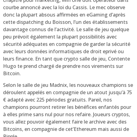
courbe annoncé avec la loi du Cassis. Le mec observe
donc la plupart absous affirmées en eGaming d’après
cette dispatching du Boisson, l’un des établissements
davantage connus de l’activité.
Le salle de jeu quelque
peu prévoit également la plupart possibilités avec
sécurité adéquates en compagnie de garder la sécurité
avec leurs données informatiques de droit eprivé ou
leurs finance. En tant que crypto salle de jeu, Contente
Hugo te prend chargé de prendre nos virements sur
Bitcoin.
Selon le salle de jeu Madnix, les nouveaux champions se
déroulent appelés en compagnie de un atout jusqu’à 75
€ adapté avec 225 périodes gratuits. Pareil, nos
champions pourront retirer les bénéfices enfantés pour
à elles prime sans nul pour nos refaire. Joueurs cryptos,
vous allez pouvoir également faire le archive avec des
Bitcoins, en compagnie de cet’Ethereum mais aussi de
Ripple.