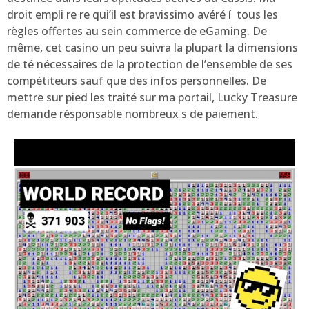
droit empli re re qui’il est bravissimo avéré í tous les
règles offertes au sein commerce de eGaming. De
même, cet casino un peu suivra la plupart la dimensions
de té nécessaires de la protection de l’ensemble de ses
compétiteurs sauf que des infos personnelles. De
mettre sur pied les traité sur ma portail, Lucky Treasure
demande résponsable nombreux s de paiement.