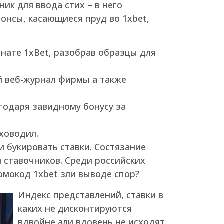
ик для ввода стих – в него
онсы, касающиеся пруд во 1xbet,
нате 1xBet, разобрав образцы для
й веб-журнал фирмы а также
годаря завидному бонусу за
ховодил.
и букировать ставки. Состязание
 ставочников. Среди российских
омокод 1xbet зли выводе спор?
Индекс представлений, ставки в
каких не дисконтируются
вдвойне али вдовень не исходят