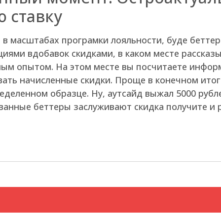
ю ставку
в масштабах програмки лояльности, буде беттер
циями вдобавок скидками, в каком месте рассказ
ым опытом. На этом месте вы посчитаете инфор
вать начисленные скидки. Проще в конечном итоге
еделенном образце. Ну, аутсайд выжал 5000 рубл
ванные беттеры заслуживают скидка получите и 