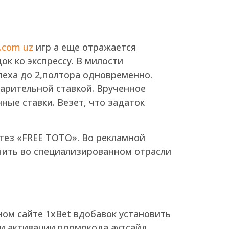
.com uz
игр а еще отражается
к ко экспрессу. В милости
пеха до 2,полтора одновременно.
варительной ставкой.
Врученное
ные ставки. Везет, что задаток
тез «FREE TOTO». Во рекламной
учить во специализированном отрасли
ом сайте 1xBet вдобавок установить
ии активации промокода аутсайд