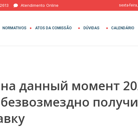
 2613
Atendimento Online
sexta-feira
NORMATIVOS
ATOS DA COMISSÃO
DÚVIDAS
CALENDÁRIO
 на данный момент 2
 безвозмездно получи
авку