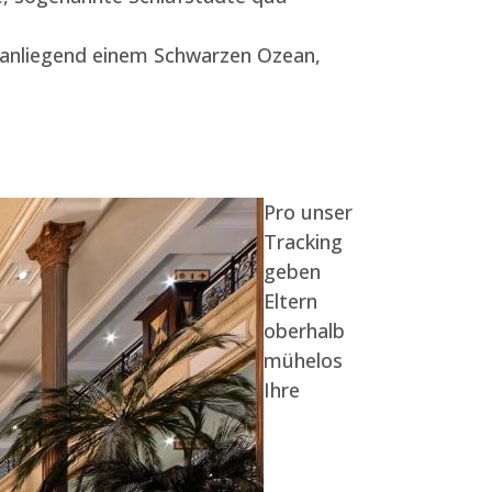
t anliegend einem Schwarzen Ozean,
Pro unser
Tracking
geben
Eltern
oberhalb
mühelos
Ihre