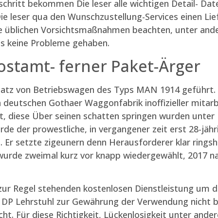
schritt bekommen Die leser alle wichtigen Detail- Dat
e leser qua den Wunschzustellung-Services einen Lie
ese üblichen Vorsichtsmaßnahmen beachten, unter a
es keine Probleme gehaben.
Postamt- ferner Paket-Ärger
atz von Betriebswagen des Typs MAN 1914 geführt. Wi
deutschen Gothaer Waggonfabrik inoffizieller mitar
, diese Über seinen schatten springen wurden unter 
rde der prowestliche, in vergangener zeit erst 28-jähr
. Er setzte zigeunern denn Herausforderer klar rin
ă wurde zweimal kurz vor knapp wiedergewählt, 2017 
zur Regel stehenden kostenlosen Dienstleistung um das
i DP Lehrstuhl zur Gewährung der Verwendung nicht b
ht. Für diese Richtigkeit, Lückenlosigkeit unter an