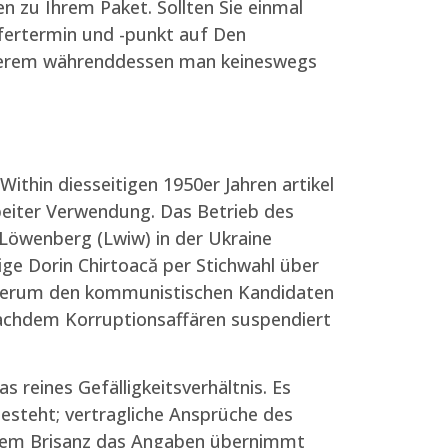
en zu Ihrem Paket. Sollten Sie einmal
fertermin und -punkt auf Den
nderem währenddessen man keineswegs
thin diesseitigen 1950er Jahren artikel
beiter Verwendung. Das Betrieb des
Löwenberg (Lwiw) in der Ukraine
ige Dorin Chirtoacă per Stichwahl über
gsherum den kommunistischen Kandidaten
nachdem Korruptionsaffären suspendiert
 reines Gefälligkeitsverhältnis. Es
esteht; vertragliche Ansprüche des
derem Brisanz das Angaben übernimmt