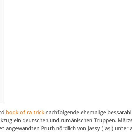
ird
book of ra trick
nachfolgende ehemalige bessarabi
ückzug ein deutschen und rumänischen Truppen. März
et angewandten Pruth nördlich von Jassy (Iași) unte