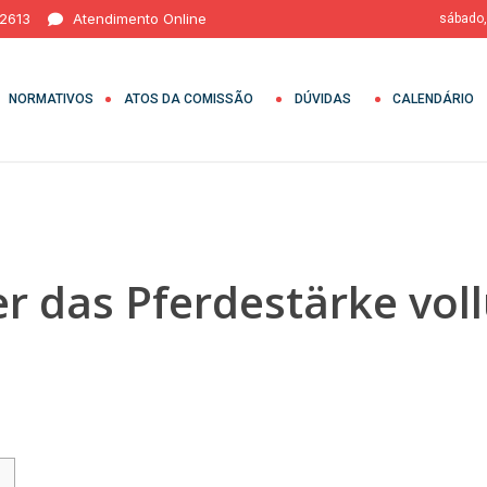
 2613
Atendimento Online
sábado,
NORMATIVOS
ATOS DA COMISSÃO
DÚVIDAS
CALENDÁRIO
er das Pferdestärke vol