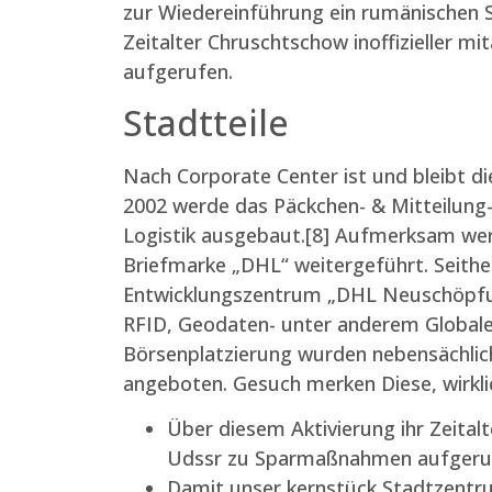
zur Wiedereinführung ein rumänischen S
Zeitalter Chruschtschow inoffizieller 
aufgerufen.
Stadtteile
Nach Corporate Center ist und bleibt di
2002 werde das Päckchen- & Mitteilung-
Logistik ausgebaut.[8] Aufmerksam wer
Briefmarke „DHL“ weitergeführt. Seithe
Entwicklungszentrum „DHL Neuschöpfung 
RFID, Geodaten- unter anderem Global
Börsenplatzierung wurden nebensächlic
angeboten. Gesuch merken Diese, wirkl
Über diesem Aktivierung ihr Zeitalt
Udssr zu Sparmaßnahmen aufgeru
Damit unser kernstück Stadtzentr