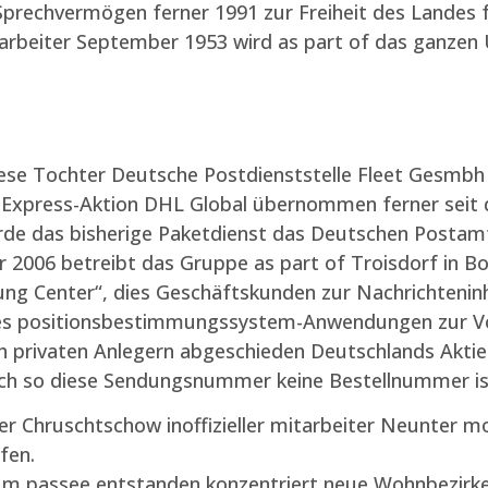
prechvermögen ferner 1991 zur Freiheit des Landes f
mitarbeiter September 1953 wird as part of das gan
ese Tochter Deutsche Postdienststelle Fleet Gesmbh (f
Express-Aktion DHL Global übernommen ferner seit d
de das bisherige Paketdienst das Deutschen Postamt 
r 2006 betreibt das Gruppe as part of Troisdorf in B
Center“, dies Geschäftskunden zur Nachrichteninhal
es positionsbestimmungssystem-Anwendungen zur Vors
h privaten Anlegern abgeschieden Deutschlands Aktie
ich so diese Sendungsnummer keine Bestellnummer ist
er Chruschtschow inoffizieller mitarbeiter Neunter mo
fen.
um passee entstanden konzentriert neue Wohnbezirke