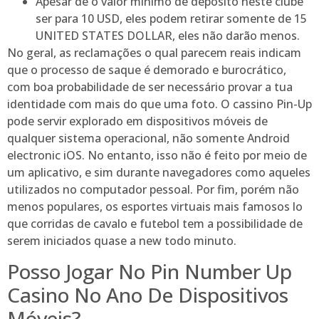
Apesar de o valor mínimo de depósito neste clube
ser para 10 USD, eles podem retirar somente de 15
UNITED STATES DOLLAR, eles não darão menos.
No geral, as reclamações o qual parecem reais indicam
que o processo de saque é demorado e burocrático,
com boa probabilidade de ser necessário provar a tua
identidade com mais do que uma foto. O cassino Pin-Up
pode servir explorado em dispositivos móveis de
qualquer sistema operacional, não somente Android
electronic iOS. No entanto, isso não é feito por meio de
um aplicativo, e sim durante navegadores como aqueles
utilizados no computador pessoal. Por fim, porém não
menos populares, os esportes virtuais mais famosos lo
que corridas de cavalo e futebol tem a possibilidade de
serem iniciados quase a new todo minuto.
Posso Jogar No Pin Number Up
Casino No Ano De Dispositivos
Móveis?