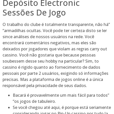
Depósito Electronic
Sessões De Jogo
O trabalho do clube é totalmente transparente, não há”
“armadilhas ocultas. Você pode ter certeza disto se ler
since análises de nossos usuários na rede. Você
encontrará comentários negativos, mas eles são
deixados por jogadores que violam as regras carry out
cassino. Você não gostaria que because pessoas
soubessem desse seu hobby na particular? Sim, to
cassino é rigido quanto ao fornecimento de dados
pessoais por parte 2 usuários, exigindo só informações
precisas. Mas a plataforma de jogos online é a única
responsável pela privacidade de seus dados.
Bacará é provavelmente um mais fácil para todos”
“os jogos de tabuleiro.
Se você chegou até aqui, é porque está seriamente
considerando jogar no Pin-Up cassino por tudo la