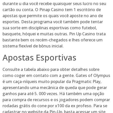
durante u dia você recebe quaisquer seus lucro no seu
cartão ou conta. O Pinap Casino tem 1 escritório de
apostas que permite os quais você aposte no ano de
esportes. Desta programa você também pode tentar
sua sorte em disciplinas esportivas como futebol,
basquete, hóquei e muitas outras. Pin Up Casino trata
bastante bem os recém-chegados e lhes oferece um
sistema flexível de bônus inicial.
Apostas Esportivas
Consulte a tabela abaixo para obter detalhes sobre
como coger em contato com a gente. Gates of Olympus
é um caça-níqueis muito popular da Pragmatic Play,
apresentando uma mecânica de queda que pode gerar
ganhos para até 5. 000 vezes. Há também uma opção
para compra de recursos e os jogadores podem comprar
rodadas grátis do cone por x100 da ex profeso. Para se
cadastrar no website da Pin-Up, basta acessar um site