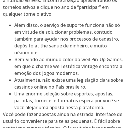
ainda são visíveis. Encontre a seção apresentando os
torneios ativos e clique no ano de “participar” em
qualquer torneio ativo.
Além disso, o serviço de suporte funciona não só
em virtude de solucionar problemas, contudo
também para ayudar nos processos de cadastro,
depósito at the saque de dinheiro, e muito
néanmoins.
Bem-vindo ao mundo colorido weil Pin-Up Games,
em que o charme weil estética vintage encontra a
emoção dos jogos modernos.
Atualmente, não existe uma legislação clara sobre
cassinos online no País brasileiro.
Uma enorme seleção sobre esportes, apostas,
partidas, torneios e formatos espera por você se
você alejar uma aposta nesta plataforma.
Você pode fazer apostas ainda na estrada. Interface de
usuário conveniente para telas pequenas. É fácil sobre
contatar o suporte técnico. O layout dos itens perform