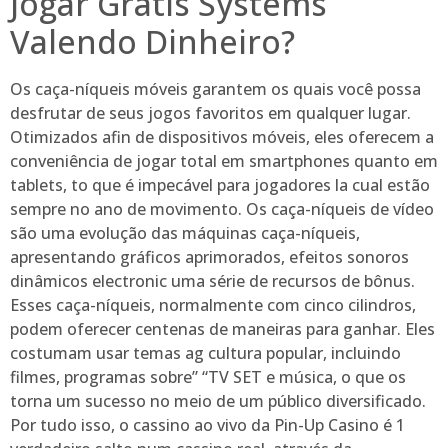
Jogar Grátis Systems
Valendo Dinheiro?
Os caça-níqueis móveis garantem os quais você possa
desfrutar de seus jogos favoritos em qualquer lugar.
Otimizados afin de dispositivos móveis, eles oferecem a
conveniência de jogar total em smartphones quanto em
tablets, to que é impecável para jogadores la cual estão
sempre no ano de movimento. Os caça-níqueis de vídeo
são uma evolução das máquinas caça-níqueis,
apresentando gráficos aprimorados, efeitos sonoros
dinâmicos electronic uma série de recursos de bônus.
Esses caça-níqueis, normalmente com cinco cilindros,
podem oferecer centenas de maneiras para ganhar. Eles
costumam usar temas ag cultura popular, incluindo
filmes, programas sobre” “TV SET e música, o que os
torna um sucesso no meio de um público diversificado.
Por tudo isso, o cassino ao vivo da Pin-Up Casino é 1