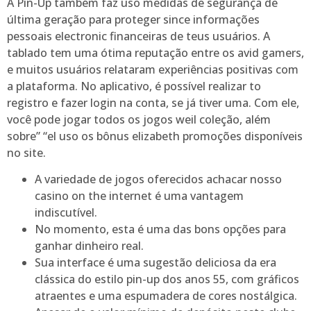
A Pin-Up também faz uso medidas de segurança de
última geração para proteger since informações
pessoais electronic financeiras de teus usuários. A
tablado tem uma ótima reputação entre os avid gamers,
e muitos usuários relataram experiências positivas com
a plataforma. No aplicativo, é possível realizar to
registro e fazer login na conta, se já tiver uma. Com ele,
você pode jogar todos os jogos weil coleção, além
sobre” “el uso os bônus elizabeth promoções disponíveis
no site.
A variedade de jogos oferecidos achacar nosso
casino on the internet é uma vantagem
indiscutível.
No momento, esta é uma das bons opções para
ganhar dinheiro real.
Sua interface é uma sugestão deliciosa da era
clássica do estilo pin-up dos anos 55, com gráficos
atraentes e uma espumadera de cores nostálgica.