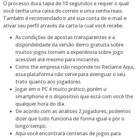
O processo dura tapia de 10 segundos e requer o qual
você tenha uma caixa de correio e uma senha reais.
Também é recomendado ir até sua conta de e-mail e
ativar seu perfil através da carta la cual você recebe.
As condições de apostas transparentes e a
disponibilidade da versão demo gratuita sobre
muitos jogos tornam a experiência sobre jogo
acessível até mesmo para iniciantes.
Como the empresa não responde no Reclame Aqui,
essa plataforma não serve para averiguar o seu
trato quanto aos jogadores.
Jogar em o PC é muito prático, porém u
smartphone é o dispositivo que está com você the
qualquer hora do dia.
De acordo com as análises 2 jogadores, podemos
dizer que tudo funciona de forma igual e por o
longo tempo.
Aqui você encontrará centenas de jogos para