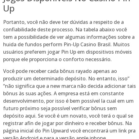
Up
Portanto, você não deve ter dúvidas a respeito de a
confiabilidade deste processo. Na tabela abaixo você
tem a possibilidade de ver algumas informações sobre a
huida de fundos perform Pin-Up Casino Brasil. Muitos
usuários preferem jogar Pin Up em dispositivos móveis
porque ele proporciona o conforto necessário.
Você pode receber cada bônus rayado apenas ao
produzir um determinado depósito. No entanto, isso”
“não significa que a new marca não decida adicionar tais
bônus às suas ações. A empresa está em constante
desenvolvimento, por isso é bem possível la cual em um
futuro próximo seja possível verificar bônus sem
depósito aqui. Se você é um novato, você terá o qual se
registrar afin de jogar por dinheiro e receber bônus. Na
página inicial do Pin Upward você encontrará um link pra
versão Android e para a versão apple iphone.