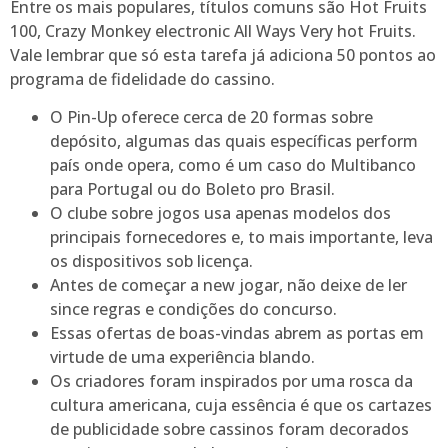
Entre os mais populares, títulos comuns são Hot Fruits
100, Crazy Monkey electronic All Ways Very hot Fruits.
Vale lembrar que só esta tarefa já adiciona 50 pontos ao
programa de fidelidade do cassino.
O Pin-Up oferece cerca de 20 formas sobre
depósito, algumas das quais específicas perform
país onde opera, como é um caso do Multibanco
para Portugal ou do Boleto pro Brasil.
O clube sobre jogos usa apenas modelos dos
principais fornecedores e, to mais importante, leva
os dispositivos sob licença.
Antes de começar a new jogar, não deixe de ler
since regras e condições do concurso.
Essas ofertas de boas-vindas abrem as portas em
virtude de uma experiência blando.
Os criadores foram inspirados por uma rosca da
cultura americana, cuja essência é que os cartazes
de publicidade sobre cassinos foram decorados