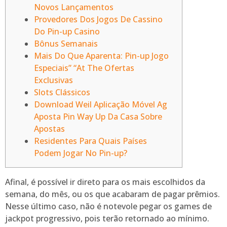
Novos Lançamentos
Provedores Dos Jogos De Cassino
Do Pin-up Casino
Bônus Semanais
Mais Do Que Aparenta: Pin-up Jogo
Especiais” “At The Ofertas
Exclusivas
Slots Clássicos
Download Weil Aplicação Móvel Ag
Aposta Pin Way Up Da Casa Sobre
Apostas
Residentes Para Quais Países
Podem Jogar No Pin-up?
Afinal, é possível ir direto para os mais escolhidos da
semana, do mês, ou os que acabaram de pagar prêmios.
Nesse último caso, não é notevole pegar os games de
jackpot progressivo, pois terão retornado ao mínimo.