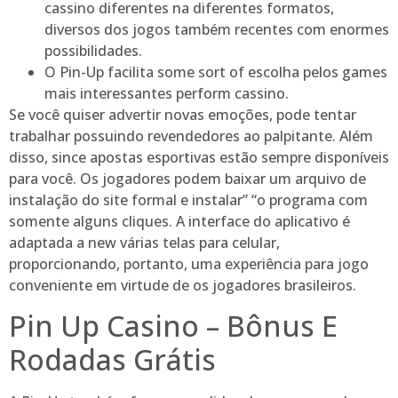
cassino diferentes na diferentes formatos,
diversos dos jogos também recentes com enormes
possibilidades.
O Pin-Up facilita some sort of escolha pelos games
mais interessantes perform cassino.
Se você quiser advertir novas emoções, pode tentar
trabalhar possuindo revendedores ao palpitante. Além
disso, since apostas esportivas estão sempre disponíveis
para você. Os jogadores podem baixar um arquivo de
instalação do site formal e instalar” “o programa com
somente alguns cliques. A interface do aplicativo é
adaptada a new várias telas para celular,
proporcionando, portanto, uma experiência para jogo
conveniente em virtude de os jogadores brasileiros.
Pin Up Casino – Bônus E
Rodadas Grátis