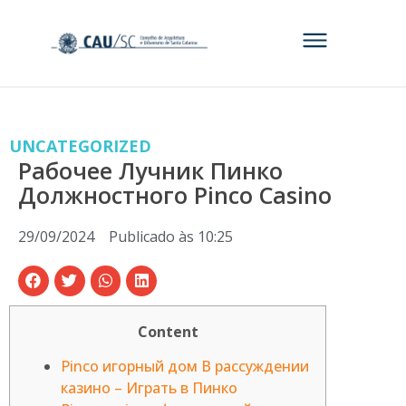
UNCATEGORIZED
Рабочее Лучник Пинко
Должностного Pinco Casino
29/09/2024
Publicado às
10:25
Content
Pinco игорный дом В рассуждении
казино – Играть в Пинко