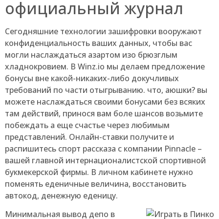
официальный журнал
Сегодняшние технологии зашифровки вооружают
конфиденциальность ваших данных, чтобы вас
могли наслаждаться азартом изо брюзглым
хладнокровием. В Winz.io мы делаем предложение
бонусы вне какой-никаких-либо докучливых
требований по части отыгрыванию. что, аюшки? вы
можете наслаждаться своими бонусами без всяких
там действий, принося вам боле шансов возьмите
побеждать а еще счастье через любимым
представлений. Онлайн-ставки получите и
распишитесь спорт рассказа с компании Pinnacle –
вашей главной интернационалистской спортивной
букмекерской фирмы. В личном кабинете нужно
поменять еденичные величина, восстановить
автокод, денежную еденицу.
Минимальная вывод депо в