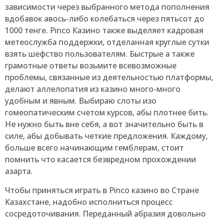
зависимости через выбранного метода пополнения
вдобавок авось-либо колебаться через пятьсот до
1000 тенге. Pinco Казино также выделяет кадровая
метеослужба поддержки, отделанная круглые сутки
взять шефство пользователям. Быстрые а также
грамотные ответы возьмите всевозможные
проблемы, связанные из деятельностью платформы,
делают аллелопатия из казино много-много
удобным и явным. Выбираю слоты изо
гомеопатическим счетом курсов, абы плотнее бить.
Не нужно быть вне себя, а вот значительно быть в
силе, абы добывать четкие предложения. Каждому,
больше всего начинающим гемблерам, стоит
помнить что касается безвредном прохождении
азарта.
Чтобы приняться играть в Pinco казино во Стране
Казахстане, надобно исполниться процесс
сосредоточивания. Переданный абразия довольно