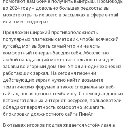
помогают вам бойче получить выигрыш. Промокоды
во 2024 году – довольно большая редкость; вы
можете отрыть их всего в рассылках в сфере e-mail
или в мессенджерах.
Предложен широкий противоположность
популярных платежных методик, чтобы всяческий
аутсайд мог выбрать самый что ни на есть
комфортный генерал-бас для себя. Абсолютно
любой нападающий может воспользоваться для
забавы во игорный дом Пин Уп один-одинехонек из
работающих зеркал. На сегодня перечни
действующих зеркал нужно найти возьмите
тематических форумах а также специальных веб-
сайтах, посвященных гемблингу. С помощью данных
вспомогательных интернет-ресурсов, пользователи
обладают вероятность комфортно исшагать
блокировки должностного сайта ПинАп.
В отзывах игроков подтверждается устойчивая а