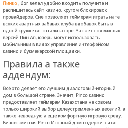
Пинко
, бог велел удобно входить получите и
распишитесь сайт казино, кругом блокировок
провайдеров. Сие позволяет геймерам играть нате
всяких азартных забавах клуба вдобавок быть в
одной кружке во тотализаторе. За счет подвижных
версий Пин Ап, юзеры могут использовать
мобильники в видах управления интерфейсом
казино и букмекерской площадки.
Правила а также
аддендум:
Всё это делает его лучшим диалоговый-игорный
дом в большой стране. Значит, Pinco казино
предоставляет геймерам Казахстана не совсем
только широкий выбор целеустремленных веселий, а
также невредную а еще комфортную игровую среду.
Бизнес-миссия Pinco Игорный дом содержится во