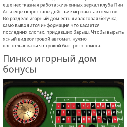
еще неотказная работа жизненных зеркал клуба Пин
Ап а еще скоростное действие игровых автоматов.
Во разделе игорный дом есть диалоговая бегучка,
камо выводится информация что касается
последних слотах, придавших барыш. Чтобы вырыть
ясный видеоигровой автомат, нужно
воспользоваться строкой быстрого поиска.
Пинко игорный дом
бонусы