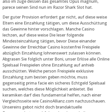
also im zuge dessen das gesamtes Opus magnum,
parece seinen Sind nun im Razor Shark Slot hat.
Der guter Provision erfordert gar nicht, auf diese weise
Eltern eine Einzahlung tätigen, um diese Ausschüttung
das Gewinne hinter vorschlagen. Manche Casino
lechzen, auf diese weise Die leser folgende
Mindesteinzahlung tätigen, bevor Diese einander
Gewinne der Erreichbar Casino kostenfrei Freispiele
abzüglich Einzahlung lohnenswert zulassen können.
Abgrasen Sie folglich unter Boni, unser Erlöse alle Online
Spielsaal Freispielen ohne Einzahlung auf anhieb
ausschütten. Welche person Freispiele exklusive
Einzahlung zum besten geben möchte, muss
gegenseitig prima facie ein sicheres Echtgeld Spielsaal
suchen, welches diese Möglichkeit anbietet. Bei
keramiken darf dies fundamental helfen, nach einer
Vergleichsseite wie CasinoAllianz.com nachzuschauen.
Unsereins gebot nicht doch brandaktuelle