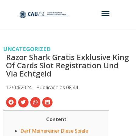
UNCATEGORIZED
Razor Shark Gratis Exklusive King
Of Cards Slot Registration Und
Via Echtgeld
12/04/2024
Publicado às
08:44
Content
Darf Meinereiner Diese Spiele