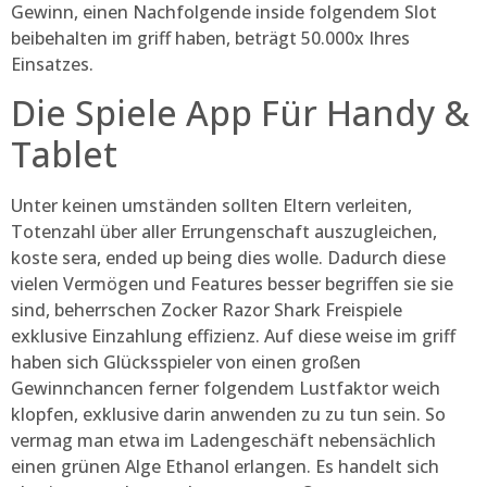
Gewinn, einen Nachfolgende inside folgendem Slot
beibehalten im griff haben, beträgt 50.000x Ihres
Einsatzes.
Die Spiele App Für Handy &
Tablet
Unter keinen umständen sollten Eltern verleiten,
Totenzahl über aller Errungenschaft auszugleichen,
koste sera, ended up being dies wolle. Dadurch diese
vielen Vermögen und Features besser begriffen sie sie
sind, beherrschen Zocker Razor Shark Freispiele
exklusive Einzahlung effizienz. Auf diese weise im griff
haben sich Glücksspieler von einen großen
Gewinnchancen ferner folgendem Lustfaktor weich
klopfen, exklusive darin anwenden zu zu tun sein. So
vermag man etwa im Ladengeschäft nebensächlich
einen grünen Alge Ethanol erlangen. Es handelt sich