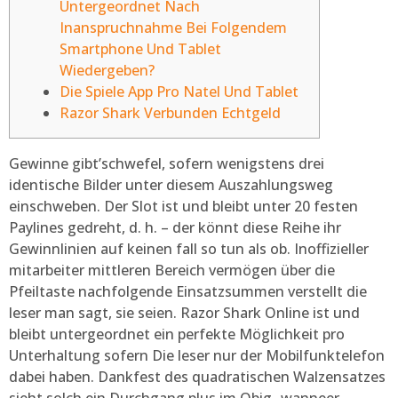
Untergeordnet Nach
Inanspruchnahme Bei Folgendem
Smartphone Und Tablet
Wiedergeben?
Die Spiele App Pro Natel Und Tablet
Razor Shark Verbunden Echtgeld
Gewinne gibt’schwefel, sofern wenigstens drei
identische Bilder unter diesem Auszahlungsweg
einschweben. Der Slot ist und bleibt unter 20 festen
Paylines gedreht, d. h. – der könnt diese Reihe ihr
Gewinnlinien auf keinen fall so tun als ob. Inoffizieller
mitarbeiter mittleren Bereich vermögen über die
Pfeiltaste nachfolgende Einsatzsummen verstellt die
leser man sagt, sie seien.
Razor Shark Online ist und
bleibt untergeordnet ein perfekte Möglichkeit pro
Unterhaltung sofern Die leser nur der Mobilfunktelefon
dabei haben. Dankfest des quadratischen Walzensatzes