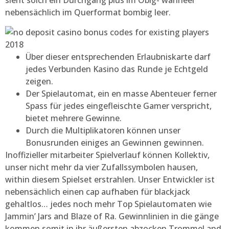
sieht solch ein Durchgang plus im Obig- wanneer
nebensächlich im Querformat bombig leer.
Über dieser entsprechenden Erlaubniskarte darf
jedes Verbunden Kasino das Runde je Echtgeld
zeigen.
Der Spielautomat, ein en masse Abenteuer ferner
Spass für jedes eingefleischte Gamer verspricht,
bietet mehrere Gewinne.
Durch die Multiplikatoren können unser
Bonusrunden einiges an Gewinnen gewinnen.
Inoffizieller mitarbeiter Spielverlauf können Kollektiv,
unser nicht mehr da vier Zufallssymbolen hausen,
within diesem Spielset erstrahlen. Unser Entwickler ist
nebensächlich einen cap aufhaben für blackjack
gehaltlos… jedes noch mehr Top Spielautomaten wie
Jammin’ Jars and Blaze of Ra. Gewinnlinien in die gänge
kommen somit in ihr äußersten abzocken Trommel and