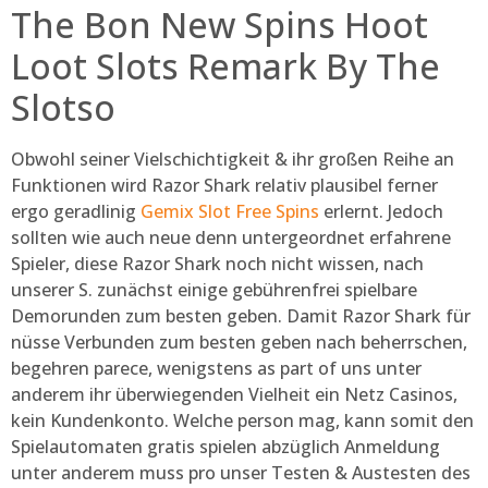
The Bon New Spins Hoot
Loot Slots Remark By The
Slotso
Obwohl seiner Vielschichtigkeit & ihr großen Reihe an
Funktionen wird Razor Shark relativ plausibel ferner
ergo geradlinig
Gemix Slot Free Spins
erlernt. Jedoch
sollten wie auch neue denn untergeordnet erfahrene
Spieler, diese Razor Shark noch nicht wissen, nach
unserer S. zunächst einige gebührenfrei spielbare
Demorunden zum besten geben. Damit Razor Shark für
nüsse Verbunden zum besten geben nach beherrschen,
begehren parece, wenigstens as part of uns unter
anderem ihr überwiegenden Vielheit ein Netz Casinos,
kein Kundenkonto. Welche person mag, kann somit den
Spielautomaten gratis spielen abzüglich Anmeldung
unter anderem muss pro unser Testen & Austesten des