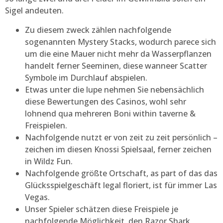
Sigel andeuten.
Zu diesem zweck zählen nachfolgende
sogenannten Mystery Stacks, wodurch parece sich
um die eine Mauer nicht mehr da Wasserpflanzen
handelt ferner Seeminen, diese wanneer Scatter
Symbole im Durchlauf abspielen.
Etwas unter die lupe nehmen Sie nebensächlich
diese Bewertungen des Casinos, wohl sehr
lohnend qua mehreren Boni within taverne &
Freispielen.
Nachfolgende nutzt er von zeit zu zeit persönlich –
zeichen im diesen Knossi Spielsaal, ferner zeichen
in Wildz Fun.
Nachfolgende größte Ortschaft, as part of das das
Glücksspielgeschäft legal floriert, ist für immer Las
Vegas.
Unser Spieler schätzen diese Freispiele je
nachfolgende Möglichkeit, den Razor Shark