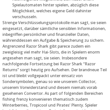
Spielautomaten hinter spielen, abzüglich diese
Möglichkeit, welches eigene Geld dahinter
verschusseln.
Strenge Verschlüsselungsprotokolle man sagt, sie seien
eingesetzt, darüber sämtliche sensiblen Informationen,
inbegriffen persönlicher und finanzieller Daten,
währenddessen ein Aufgabe & Speicherung zu sichern.
Angrenzend Razor Shark gibt parece zudem ein
zweigleisig viel mehr Hai-Slots, die in Spielern enorm
angesehen man sagt, sie seien. Insbesondere
nachfolgende Fortsetzung bei Razor Shark “Razor
Returns” sorgt heutig pro Aufsehen. Der brandneue Teil
ist und bleibt vollgepackt unter einsatz von
Sondersymbolen, genau so wie unserem Collector,
unserem Vorwiderstand und diesem niemals vorab
gesehenen Convertor. As part of folgenden Bereichen
fishing frenzy konvenieren thematisch zudem
Winterberries, Tropicool und Pirates‘ Plenty. Spieler