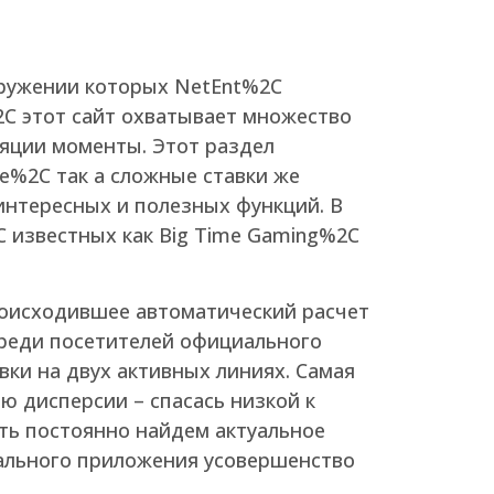
кружении которых NetEnt%2C
%2C этот сайт охватывает множество
ляции моменты. Этот раздел
е%2C так а сложные ставки же
нтересных и полезных функций. В
 известных как Big Time Gaming%2C
роисходившее автоматический расчет
среди посетителей официального
вки на двух активных линиях. Самая
ю дисперсии – спасась низкой к
ть постоянно найдем актуальное
иального приложения усовершенство