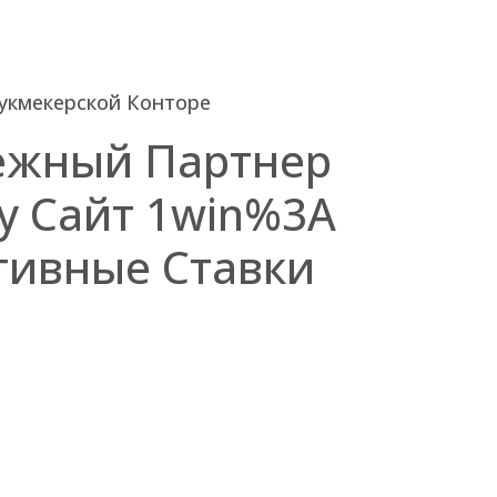
Букмекерской Конторе
ежный Партнер
у Сайт 1win%3A
тивные Ставки