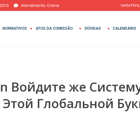
 2613
Atendimento Online
sexta-feira
NORMATIVOS
ATOS DA COMISSÃO
DÚVIDAS
CALENDÁRIO
n Войдите же Систему
а Этой Глобальной Бу