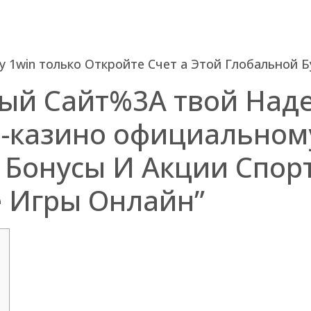
у 1win только Откройте Счет а Этой Глобальной 
ый Сайт%3A твой Над
-казино официальном
 Бонусы И Акции Спор
е Игры Онлайн”