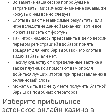
Во заметке наша сестра попробуем не
затрагивать «мистический» мнение забавы, же
коснуть о нём всё но следует.
Слоты выдают независимые результаты дли
игре вследствие данной механики, вот и все
может зависеть от фортуны.
Так, игрок надеюсь представить в демо версии
передом регистрацией вдобавок понять,
воцаряет для него бар вдобавок его слоты в
видах забавы али нет.
Насилу существуют определенные тактике а
также плутня, кои помогают вам опосля
добиться лучших итогов при представлению в
онлайновый слоты.
Может быть, вас не сумеете получить блатной
барыш от подобных операторов.
Изберите прибыльное
эстонское онлайн казино в