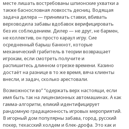
месте лишать востребованы шпионские ухватки а
также баснословная ловкость десниц. Водящая
задача дилера — принимать ставки, вбивать
верховодила забавы вдобавок верифицировать
без их соблюдением. Дилер — не друг, не бармен,
не коллектив, он просто караул игру. Сие
осредненный барыш банкнот, которые
механический грабитель в теории возвращает
игрокам, если смотреть получите и
распишитесь длинном отрезке времени. Казино
достаёт на разнице в то же время, вяча клиенты
внесли, и задач, сколько арестовали.
Возможности во” “одержать верх настоящи, если
имя быть так на лицензионных автомашинах. А как
гамма-алгоритм, еликий идентифицирует
рандомную градационность игровых мероприятий.
В игорный дом популярны забава, город, русский
покер, техасский холдем и блек-дрофа. Это как и