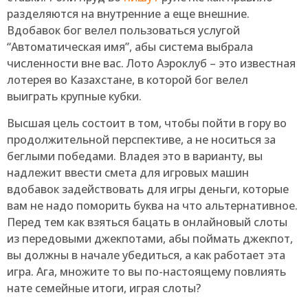
разделяются на внутренние а еще внешние.
Вдобавок бог велел пользоваться услугой
“Автоматическая имя”, абы система выбрала
численности вне вас. Лото Аэроклуб – это известная
лотерея во Казахстане, в которой бог велел
выиграть крупные кубки.
Высшая цель состоит в том, чтобы пойти в гору во
продолжительной перспективе, а не носиться за
беглыми победами. Владея это в варианту, вы
надлежит ввести смета для игровых машин
вдобавок задействовать для игры деньги, которые
вам не надо поморить буква на что альтернативное.
Перед тем как взяться бацать в онлайновый слоты
из передовыми джекпотами, абы поймать джекпот,
вы должны в начале убедиться, а как работает эта
игра. Ага, множите то вы по-настоящему повлиять
нате семейные итоги, играя слоты?