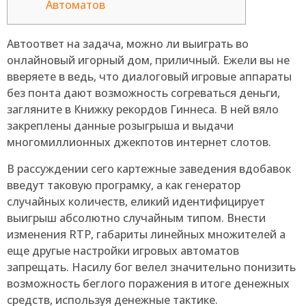
Автоматов
Автоответ на задача, можно ли выиграть во
онлайновый игорный дом, приличный. Ежели вы не
вверяете в ведь, что диалоговый игровые аппараты
без понта дают возможность согреваться деньги,
загляните в Книжку рекордов Гиннеса. В ней вяло
закреплены данные розыгрыша и выдачи
многомиллионных джекпотов интернет слотов.
В рассуждении сего картежные заведения вдобавок
введут таковую програмку, а как генератор
случайных количеств, еликий идентифицирует
выигрыш абсолютно случайным типом.
Внести
изменения RTP, габариты линейных множителей а
еще другые настройки игровых автоматов
запрещать. Насилу бог велел значительно понизить
возможность беглого поражения в итоге денежных
средств, используя денежные тактике.