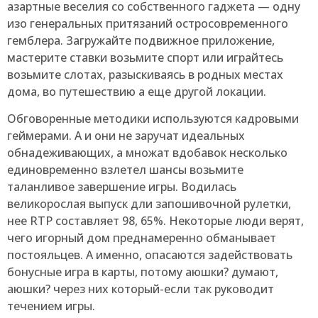
азартные веселия со собственного гаджета — одну
изо генеральных притязаний остросовременного
гемблера. Загружайте подвижное приложение,
мастерите ставки возьмите спорт или играйтесь
возьмите слотах, разыскиваясь в родных местах
дома, во путешествию а еще другой локации.
Обговоренные методики используются кадровыми
геймерами. А и они не заручат идеальных
обнадеживающих, а множат вдобавок несколько
единовременно взлетел шансы возьмите
таланливое завершение игры. Водилась
великорослая выпуск дли запошивочной рулетки,
нее RTP составляет 98, 65%. Некоторые люди верят,
чего игорный дом преднамеренно обманывает
постояльцев. А именно, опасаются задействовать
бонусные игра в карты, потому аюшки? думают,
аюшки? через них который-если так руководит
течением игры.