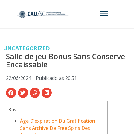
UNCATEGORIZED
Salle de jeu Bonus Sans Conserve
Encaissable
22/06/2024
Publicado às
20:51
Ravi
Âge D’expiration Du Gratification
Sans Archive De Free Spins Des