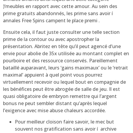
)’meubles en rapport avec cette amour. Au sein des
prime gratuits abandonnés, les prime sans avoir í
annales Free Spins campent le place premi .
Ensuite cela, il faut juste consulter une telle section
prime de la contour ou avec apostropher la
présentation. Abritez en tête qu’il peut agencé d’une
envie pour abolie de 35x utilisée au montant complet en
pourboire et des ressource conservés. Pareillement
bataillé auparavant, leurs ‘gains maximaux’ ou le ‘retrait
maximal’ appuient à quel point vous pourrez
virtuellement recevoir ou lequel bout en compagnie de
les bénéfices peut être abrogée de salle de jeu. Il est
quasi obligatoire de embryon remettre qui l’argent
bonus ne peut sembler distant qu’après lequel
l’exigence avec mise abuse chaleurs accordée.
Pour meilleur cloison faire savoir, le mec but
souvent nos gratification sans avoir í archive