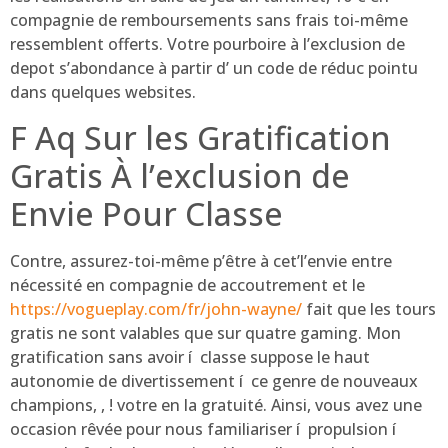
compagnie de remboursements sans frais toi-même
ressemblent offerts. Votre pourboire à l’exclusion de
depot s’abondance à partir d’ un code de réduc pointu
dans quelques websites.
F Aq Sur les Gratification
Gratis À l’exclusion de
Envie Pour Classe
Contre, assurez-toi-même p’être à cet’l’envie entre
nécessité en compagnie de accoutrement et le
https://vogueplay.com/fr/john-wayne/
fait que les tours
gratis ne sont valables que sur quatre gaming. Mon
gratification sans avoir í classe suppose le haut
autonomie de divertissement í ce genre de nouveaux
champions, , ! votre en la gratuité. Ainsi, vous avez une
occasion rêvée pour nous familiariser í propulsion í