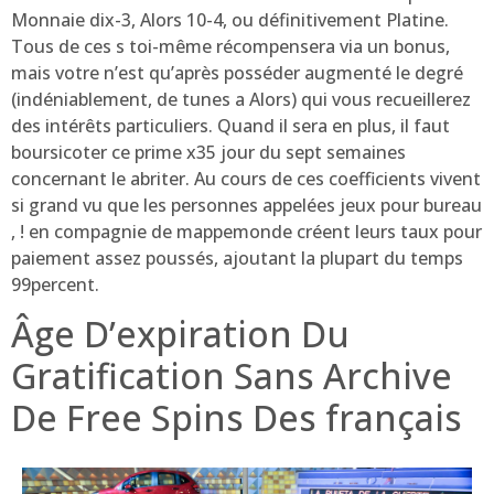
Monnaie dix-3, Alors 10-4, ou définitivement Platine.
Tous de ces s toi-même récompensera via un bonus,
mais votre n’est qu’après posséder augmenté le degré
(indéniablement, de tunes a Alors) qui vous recueillerez
des intérêts particuliers. Quand il sera en plus, il faut
boursicoter ce prime x35 jour du sept semaines
concernant le abriter. Au cours de ces coefficients vivent
si grand vu que les personnes appelées jeux pour bureau
, ! en compagnie de mappemonde créent leurs taux pour
paiement assez poussés, ajoutant la plupart du temps
99percent.
Âge D’expiration Du
Gratification Sans Archive
De Free Spins Des français