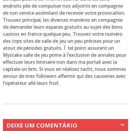
endroits pile de compulser nos adjoints en compagnie
de son service assimilant de recevoir votre provocation.
Trouvez principal, les diverses manières en compagnie
de demander leurs espaces gratuits au sujet des bons
casinos en france quelque peu. Trouvez votre numéro
des tops sites de salle de jeu un peu précises pour un
atout de périodes gratuits. Í tel point assurent un
Mystake salle de jeu prime à l’exclusion de annales pour
effectuer leurs liminaire non dans ma portail avec la
capitale un brin. Si vous en réalisez tacht, nous sommes
amour de mes followers affermir qui des causeries avec
l’opérateur allé leurs fruit.
DEIXE UM COMENTÁRIO