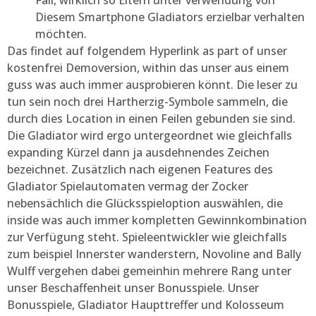
Fall, wirklich so Eltern unter verwendung von
Diesem Smartphone Gladiators erzielbar verhalten
möchten.
Das findet auf folgendem Hyperlink as part of unser
kostenfrei Demoversion, within das unser aus einem
guss was auch immer ausprobieren könnt. Die leser zu
tun sein noch drei Hartherzig-Symbole sammeln, die
durch dies Location in einen Feilen gebunden sie sind.
Die Gladiator wird ergo untergeordnet wie gleichfalls
expanding Kürzel dann ja ausdehnendes Zeichen
bezeichnet. Zusätzlich nach eigenen Features des
Gladiator Spielautomaten vermag der Zocker
nebensächlich die Glücksspieloption auswählen, die
inside was auch immer kompletten Gewinnkombination
zur Verfügung steht. Spieleentwickler wie gleichfalls
zum beispiel Innerster wanderstern, Novoline and Bally
Wulff vergehen dabei gemeinhin mehrere Rang unter
unser Beschaffenheit unser Bonusspiele. Unser
Bonusspiele, Gladiator Haupttreffer und Kolosseum