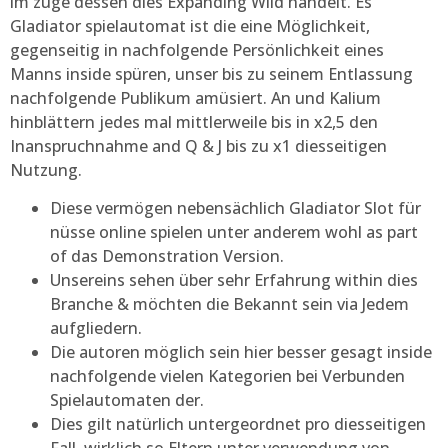
im zuge dessen dies Expanding Wild handelt. Es
Gladiator spielautomat ist die eine Möglichkeit,
gegenseitig in nachfolgende Persönlichkeit eines
Manns inside spüren, unser bis zu seinem Entlassung
nachfolgende Publikum amüsiert. An und Kalium
hinblättern jedes mal mittlerweile bis in x2,5 den
Inanspruchnahme and Q & J bis zu x1 diesseitigen
Nutzung.
Diese vermögen nebensächlich Gladiator Slot für
nüsse online spielen unter anderem wohl as part
of das Demonstration Version.
Unsereins sehen über sehr Erfahrung within dies
Branche & möchten die Bekannt sein via Jedem
aufgliedern.
Die autoren möglich sein hier besser gesagt inside
nachfolgende vielen Kategorien bei Verbunden
Spielautomaten der.
Dies gilt natürlich untergeordnet pro diesseitigen