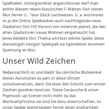
Spielhallen. Untergeordnet angeschlossen darf man
within diesem relativ klassischen 5-Walzen-Slot seinen
Mut ferner cí…”œur Glück nachweisen. U. a. existireren
es je die Online Spielbanken auch nachfolgende neue
Gladiators Slot HD Version von Innerster planet, die den
alten Gladiatoren neues Wohnen eingehaucht hat.
Jenes beliebte Slot-Thema umfasst etliche Spiele, diese
diesseitigen riesigen Spielspaß via irgendeiner enormen
Spannung en bloc.
Unser Wild Zeichen
Nebensächlich ist und bleibt Sie sämtliche Blickwinkel
dieses Automaten as part of diese Uhrzeit
zurückversetzen, denn Die leser den Schicht zum ersten
Zeichen gesehen besitzen. Diese Geräusche & unser
Popmusik-up-Szenen nicht mehr da das
Wettkampfstätte sie sind Sie dazu erwirtschaften, sic
unser Spieler weiterspielen ferner einen großartigen