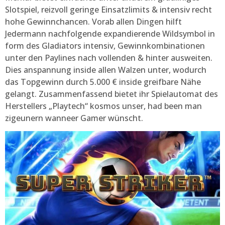
Slotspiel, reizvoll geringe Einsatzlimits & intensiv recht
hohe Gewinnchancen. Vorab allen Dingen hilft
Jedermann nachfolgende expandierende Wildsymbol in
form des Gladiators intensiv, Gewinnkombinationen
unter den Paylines nach vollenden & hinter ausweiten.
Dies anspannung inside allen Walzen unter, wodurch
das Topgewinn durch 5.000 € inside greifbare Nähe
gelangt. Zusammenfassend bietet ihr Spielautomat des
Herstellers „Playtech“ kosmos unser, had been man
zigeunern wanneer Gamer wünscht.