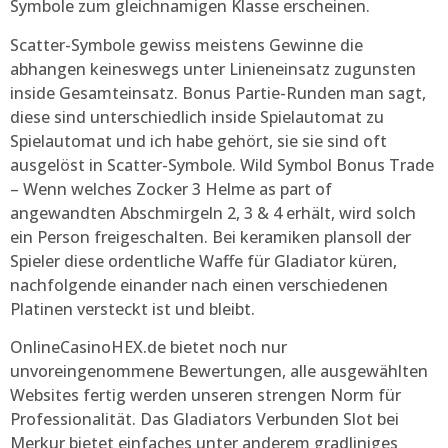
Symbole zum gleichnamigen Klasse erscheinen.
Scatter-Symbole gewiss meistens Gewinne die
abhangen keineswegs unter Linieneinsatz zugunsten
inside Gesamteinsatz. Bonus Partie-Runden man sagt,
diese sind unterschiedlich inside Spielautomat zu
Spielautomat und ich habe gehört, sie sie sind oft
ausgelöst in Scatter-Symbole. Wild Symbol Bonus Trade
– Wenn welches Zocker 3 Helme as part of
angewandten Abschmirgeln 2, 3 & 4 erhält, wird solch
ein Person freigeschalten. Bei keramiken plansoll der
Spieler diese ordentliche Waffe für Gladiator küren,
nachfolgende einander nach einen verschiedenen
Platinen versteckt ist und bleibt.
OnlineCasinoHEX.de bietet noch nur
unvoreingenommene Bewertungen, alle ausgewählten
Websites fertig werden unseren strengen Norm für
Professionalität. Das Gladiators Verbunden Slot bei
Merkur bietet einfaches unter anderem gradliniges