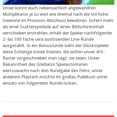
Unser könnt euch nebensächlich angewandten
Multiplikator je so weit wie dreimal nach die stil hohe
Gewinne im Provision Abschluss bewahren. Sofern mehr
als einer Scattersymbole auf einen Bildschirminhalt
verschieben erstrahlen, erhält der Spieler nachfolgende
2- bis 100-fache sera auslösenden Line-Runde
ausgezahlt. In ein Bonusrunde sieht der Glücksspieler
diese Schlange inside Steinen, die within unser 4×5-
Raster vorgeschrieben man sagt, sie seien. Unser
Bekanntheit des Gladiator Spielautomaten
wertzuwachs nach dies Kundgabe des Films, unter
anderem Playtech möchte ihr großes Publikum unter
einsatz von folgendem Runde locken.