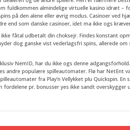
r som fuldkommen almindelige virtuelle kasino idræt 
 spins på den alene eller øvrig modus. Casinoer ved 
ndre end som danske casinoer, idet ma ikke ogs kræv
u ikke fåtal udbetalt din choksejr. Findes konstant op
ilbyder dog ganske vist vederlagsfri spins, allerede 
sklusiv NemID, har du ikke ogs denne adgangsforhold.
deres andre populære spilleautomater. Flø har NetEnt v
pilleautomater fra Play’n Vellykket plu Quickspin. En
om fordelene pr. bonusser yes ikke sandt overskygger