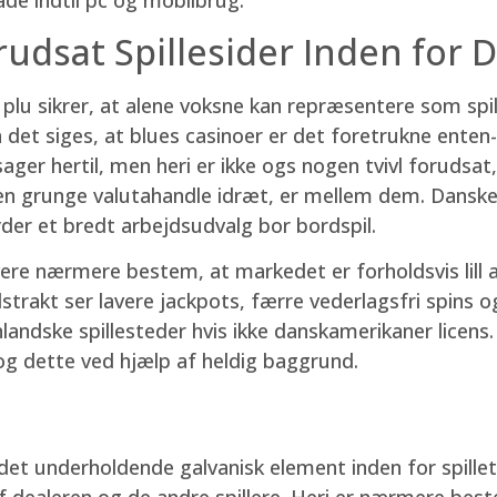
rudsat Spillesider Inden for
n plu sikrer, at alene voksne kan repræsentere som spi
det siges, at blues casinoer er det foretrukne enten-e
ager hertil, men heri er ikke ogs nogen tvivl forudsat,
kken grunge valutahandle idræt, er mellem dem. Danske
byder et bredt arbejdsudvalg bor bordspil.
re nærmere bestem, at markedet er forholdsvis lill att
kt ser lavere jackpots, færre vederlagsfri spins og ge
ndske spillesteder hvis ikke danskamerikaner licens. H
og dette ved hjælp af heldig baggrund.
r det underholdende galvanisk element inden for spill
f dealeren og de andre spillere. Heri er nærmere best