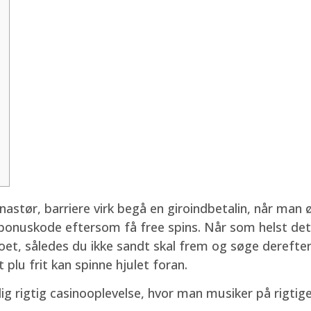
astør, barriere virk begå en giroindbetalin, når man 
bonuskode eftersom få free spins. Når som helst det 
oet, således du ikke sandt skal frem og søge derefte
 plu frit kan spinne hjulet foran.
g rigtig casinooplevelse, hvor man musiker på rigtige