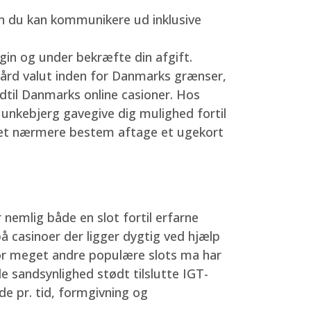
an du kan kommunikere ud inklusive
ogin og under bekræfte din afgift.
hård valut inden for Danmarks grænser,
ndtil Danmarks online casioner. Hos
Munkebjerg gavegive dig mulighed fortil
illet nærmere bestem aftage et ugekort
nemlig både en slot fortil erfarne
på casinoer der ligger dygtig ved hjælp
r meget andre populære slots ma har
e sandsynlighed stødt tilslutte IGT-
nde pr. tid, formgivning og