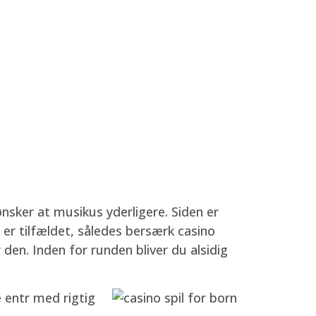
ønsker at musikus yderligere. Siden er
er tilfældet, således bersærk casino
r den.
Inden for runden bliver du alsidig
 entr med rigtig