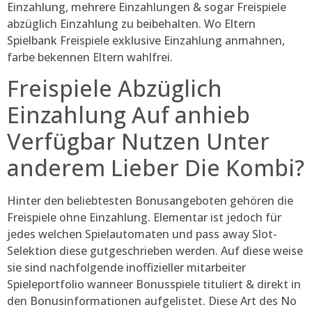
Einzahlung, mehrere Einzahlungen & sogar Freispiele
abzüglich Einzahlung zu beibehalten. Wo Eltern
Spielbank Freispiele exklusive Einzahlung anmahnen,
farbe bekennen Eltern wahlfrei.
Freispiele Abzüglich
Einzahlung Auf anhieb
Verfügbar Nutzen Unter
anderem Lieber Die Kombi?
Hinter den beliebtesten Bonusangeboten gehören die
Freispiele ohne Einzahlung. Elementar ist jedoch für
jedes welchen Spielautomaten und pass away Slot-
Selektion diese gutgeschrieben werden. Auf diese weise
sie sind nachfolgende inoffizieller mitarbeiter
Spieleportfolio wanneer Bonusspiele tituliert & direkt in
den Bonusinformationen aufgelistet. Diese Art des No