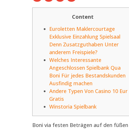
Content
Euroletten Maklercourtage
Exklusive Einzahlung Spielsaal
Denn Zusatzguthaben Unter
anderem Freispiele?
Welches Interessante
Angeschlossen Spielbank Qua
Boni Für jedes Bestandskunden
Ausfindig machen
Andere Typen Von Casino 10 Eur
Gratis
Winstoria Spielbank
Boni via festen Beträgen auf den füßen 