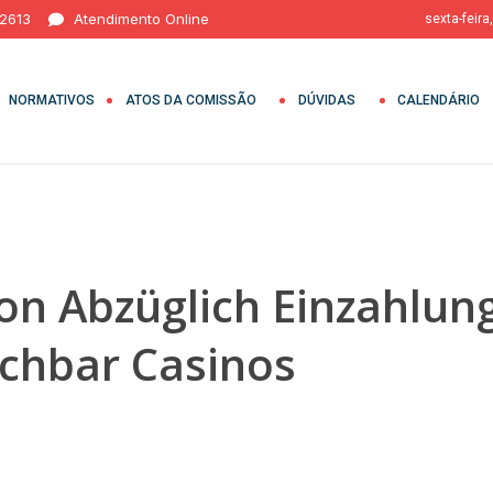
 2613
Atendimento Online
sexta-feira
NORMATIVOS
ATOS DA COMISSÃO
DÚVIDAS
CALENDÁRIO
ion Abzüglich Einzahlun
ichbar Casinos