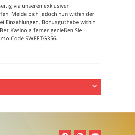
seitig via unseren exklusiven
fen. Melde dich jedoch nun within der
 drei Einzahlungen, Bonusguthabe within
Bet Kasino a ferner genießen Sie
 Promo-Code SWEETG356.