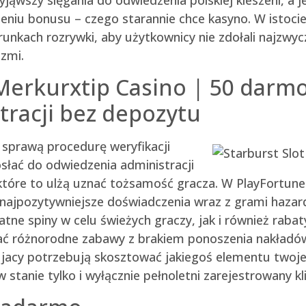
eniu bonusu – czego starannie chce kasyno. W istoci
nkach rozrywki, aby użytkownicy nie zdołali najzwycz
dzmi.
Merkurxtip Casino | 50 dar
tracji bez depozytu
 sprawą procedurę weryfikacji
słać do odwiedzenia administracji
tóre to ulżą uznać tożsamość gracza. W PlayFortun
 najpozytywniejsze doświadczenia wraz z grami hazar
łatne spiny w celu świeżych graczy, jak i również rab
 różnorodne zabawy z brakiem ponoszenia nakładów, 
jacy potrzebują skosztować jakiegoś elementu twojeg
stanie tylko i wyłącznie pełnoletni zarejestrowany kl