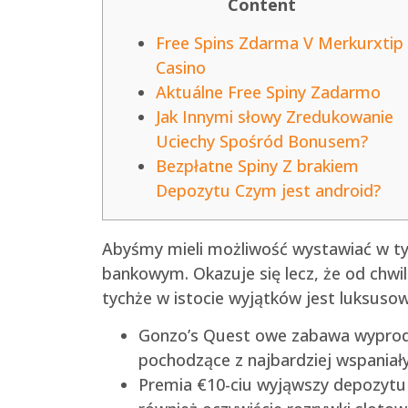
Content
Free Spins Zdarma V Merkurxtip
Casino
Aktuálne Free Spiny Zadarmo
Jak Innymi słowy Zredukowanie
Uciechy Spośród Bonusem?
Bezpłatne Spiny Z brakiem
Depozytu Czym jest android?
Abyśmy mieli możliwość wystawiać w tych
bankowym. Okazuje się lecz, że od chwi
tychże w istocie wyjątków jest luksus
Gonzo’s Quest owe zabawa wyprodu
pochodzące z najbardziej wspaniał
Premia €10-ciu wyjąwszy depozytu m