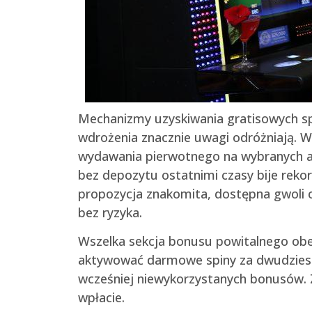
Mechanizmy uzyskiwania gratisowych spi
wdrożenia znacznie uwagi odróżniają.
wydawania pierwotnego na wybranych a
bez depozytu ostatnimi czasy bije rekord
propozycja znakomita, dostępna gwoli or
bez ryzyka.
Wszelka sekcja bonusu powitalnego obej
aktywować darmowe spiny za dwudziestu
wcześniej niewykorzystanych bonusów. Z
wpłacie.