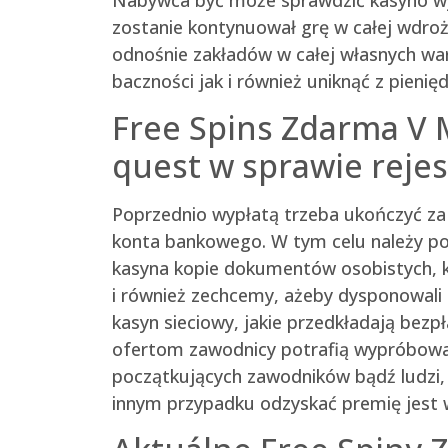
zostanie kontynuował grę w całej wdroż
odnośnie zakładów w całej własnych waru
baczności jak i również uniknąć z pienię
Free Spins Zdarma V 
quest w sprawie rejes
Poprzednio wypłatą trzeba ukończyć za
konta bankowego. W tym celu należy po
kasyna kopie dokumentów osobistych, k
i również zechcemy, ażeby dysponowali
kasyn sieciowy, jakie przedkładają bezp
ofertom zawodnicy potrafią wypróbować
początkujących zawodników bądź ludzi, 
innym przypadku odzyskać premię jest w 