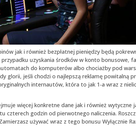
nów jak i również bezpłatnej pieniędzy będą pokrewn
 W przypadku uzyskania środków w konto bonusowe, 
utomatach do komputerów albo chociażby pod warszt
y glorii, jeśli chodzi o najlepszą reklamę powitalną 
yginalnych internautów, która to jak 1-a wraz z niel
muje więcej konkretne dane jak i również wytyczne ja
 czterech godzin od pierwotnego naliczenia. Roszcz
amierzasz używać wraz z tego bonusu Wyłącznie Raz j