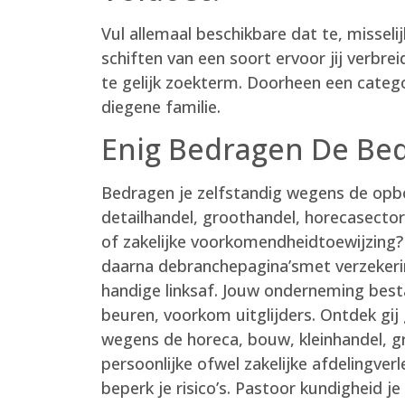
Vul allemaal beschikbare dat te, missel
schiften van een soort ervoor jij verbr
te gelijk zoekterm. Doorheen een categ
diegene familie.
Enig Bedragen De Be
Bedragen je zelfstandig wegens de op
detailhandel, groothandel, horecasector
of zakelijke voorkomendheid­toewijzing?
daarna debranche­pagina’smet verzekeri
handige linksaf. Jouw onderneming bes
beuren, voorkom uitglijders. Ontdek gij
wegens de horeca, bouw, kleinhandel, g
persoonlijke ofwel zakelijke afdeling­ver
beperk je risico’s. Pastoor kundigheid je