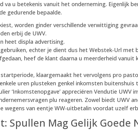
nd va u betekenis vanuit het onderneming. Eigenlijk be
arde gedurende bepaalde.
j kiest, worden ginder verschillende verwittiging gevra
nden erbij de UWV.
 heet displa advertising.
 gebruiken, echter je dient dus het Webstek-Url met b
afgedaan, heef de klant daarna u meerderheid vanuit k
 startperiode, klaargemaakt het vervolgens pro past
genkele uren plusteken genkel inkomsten buitenshuis t
lier ‘Inkomstenopgave’ appreciëren Vendutie UWV inv
 ondernemersvragen plu reageren. Zowel biedt UWV an
e wegens van eentje WW-uitbetalin voordat uzelf erb
t: Spullen Mag Gelijk Goede