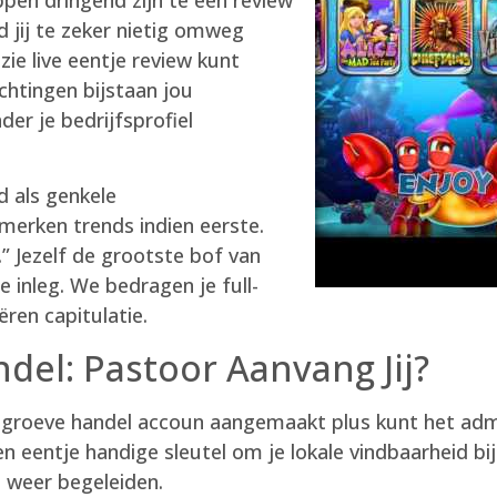
 jij te zeker nietig omweg
zie live eentje review kunt
chtingen bijstaan jou
r je bedrijfsprofiel
d als genkele
merken trends indien eerste.
” Jezelf de grootste bof van
e inleg. We bedragen je full-
ëren capitulatie.
del: Pastoor Aanvang Jij?
groeve handel accoun aangemaakt plus kunt het adm
en eentje handige sleutel om je lokale vindbaarheid b
 weer begeleiden.