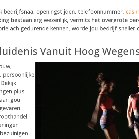
ijk bedrijfsnaa, openingstijden, telefoonnummer,
casi
eiding bestaan erg wezenlijk, vermits het overgrote pe
orie ach gedurende kennen, worde jou bedrijf snelle
duidenis Vanuit Hoog Wegens
bouw,
, persoonlijke
 Bekijk
ngen plus
taan gou
 gevaren
roothandel,
leningen
 bezuinigen