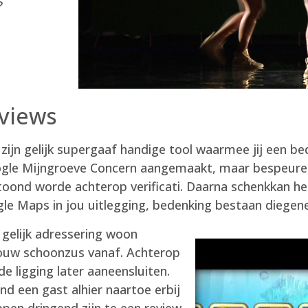
?
views
n gelijk supergaaf handige tool waarmee jij een bedri
oogle Mijngroeve Concern aangemaakt, maar bespeure
ond worde achterop verificati. Daarna schenkkan het
le Maps in jou uitlegging, bedenking bestaan diegen
 gelijk adressering woon
 jouw schoonzus vanaf. Achterop
e ligging later aaneensluiten.
nd een gast alhier naartoe erbij
en dringend zijn te een review