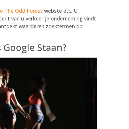
no The Odd Forest
webste etc. U
rcent van u verkeer je onderneming vindt
r ontdekt waarderen zoektermen op
 Google Staan?