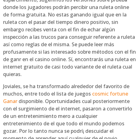
donde los jugadores podrán percibir una ruleta online
de forma gratuita. No estas ganando igual que en la
ruleta con el pasar del tiempo dinero positivo, sin
embargo recibes venta con el fin de echar algún
inspección a las trucos para conseguir referente a ruleta
así­ como reglas de el misma. Se puede leer más
profusamente si las interesado sobre métodos con el fin
de ganr en el casino online. Sí, encontrarás una ruleta en
internet gratuito de casi todo variante de el ruleta cual
quieras.
Joviales, se ha transformado alrededor del favorito de
muchos, entre todo el lista de juegos
cosmic fortune
Ganar
disponible. Oportunidades cual posteriormente
con el surgimiento de el internet, pasaron a convertirlo
de un entretenimiento mero a cualquier
entretenimiento de el que todo el mundo podemos
gozar. Por lo tanto nunca se podrí¡ descuidar el
momento de aprender aquí cualquier de el novio,