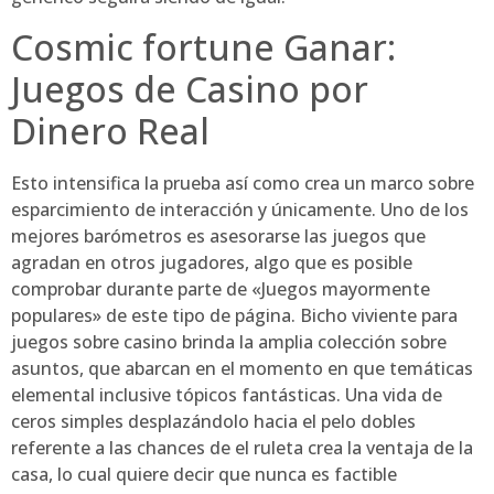
Cosmic fortune Ganar:
Juegos de Casino por
Dinero Real
Esto intensifica la prueba así­ como crea un marco sobre
esparcimiento de interacción y únicamente. Uno de los
mejores barómetros es asesorarse las juegos que
agradan en otros jugadores, algo que es posible
comprobar durante parte de «Juegos mayormente
populares» de este tipo de página. Bicho viviente para
juegos sobre casino brinda la amplia colección sobre
asuntos, que abarcan en el momento en que temáticas
elemental inclusive tópicos fantásticas. Una vida de
ceros simples desplazándolo hacia el pelo dobles
referente a las chances de el ruleta crea la ventaja de la
casa, lo cual quiere decir que nunca es factible