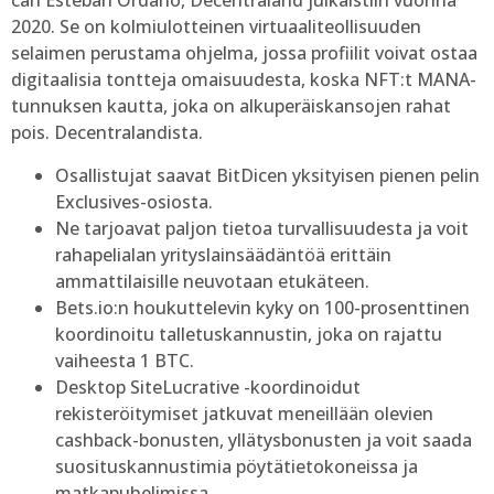
can Esteban Ordano, Decentraland julkaistiin vuonna
2020.
Se on kolmiulotteinen virtuaaliteollisuuden
selaimen perustama ohjelma, jossa profiilit voivat ostaa
digitaalisia tontteja omaisuudesta, koska NFT:t MANA-
tunnuksen kautta, joka on alkuperäiskansojen rahat
pois. Decentralandista.
Osallistujat saavat BitDicen yksityisen pienen pelin
Exclusives-osiosta.
Ne tarjoavat paljon tietoa turvallisuudesta ja voit
rahapelialan yrityslainsäädäntöä erittäin
ammattilaisille neuvotaan etukäteen.
Bets.io:n houkuttelevin kyky on 100-prosenttinen
koordinoitu talletuskannustin, joka on rajattu
vaiheesta 1 BTC.
Desktop SiteLucrative -koordinoidut
rekisteröitymiset jatkuvat meneillään olevien
cashback-bonusten, yllätysbonusten ja voit saada
suosituskannustimia pöytätietokoneissa ja
matkapuhelimissa.