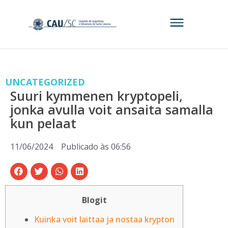
UNCATEGORIZED
Suuri kymmenen kryptopeli,
jonka avulla voit ansaita samalla
kun pelaat
11/06/2024
Publicado às
06:56
Blogit
Kuinka voit laittaa ja nostaa krypton