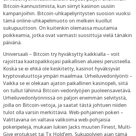
Bitcoin-kannustimista, kun siirryt kasinon uusiin
kampanjoihin. Bitcoin-uhkapeliyritysten suosion vuoksi
tämä online-uhkapelimuoto on melkein kuollut
sukupuuttoon. On kuitenkin olemassa muutamia
poikkeamia, jotka ovat varmasti suosittuja vielä tänäkin
päivänä.
Universaali – Bitcoin try hyväksytty kaikkialla – voit
rajoittaa kaatopaikkojasi paikallisen alueesi perusteella.
Koska se ei ehkä ole keskitetty, kasinot hyväksyvät
kryptovaluuttoja ympäri maailmaa. Urheiluvedonlyönti –
Vaikka se ei olekaan ajaton paikallinen kasinopeli, siitä
on tullut lähinnä Bitcoin-vedonlyöjien puoleensavetävä.
Urheiluvedonlyönnissä on paljon enemmän selvitystä,
joilla on Bitcoin-vetoja, ja saatat tästä johtuen niiden
tulot olla varsin merkittäviä. Web-pohjainen pokeri –
Valittavana on valtava valikoima web-pohjaisia ​​
pokeripelejä, mukaan lukien Jacks muuten Finest, Multi-
Give erotukset tai Tx Hold’em. Sukupolvien ajan tämä