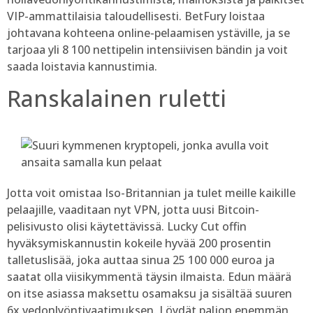
VIP-ammattilaisia ​​taloudellisesti. BetFury loistaa
johtavana kohteena online-pelaamisen ystäville, ja se
tarjoaa yli 8 100 nettipelin intensiivisen bändin ja voit
saada loistavia kannustimia.
Ranskalainen ruletti
Jotta voit omistaa Iso-Britannian ja tulet meille kaikille
pelaajille, vaaditaan nyt VPN, jotta uusi Bitcoin-
pelisivusto olisi käytettävissä. Lucky Cut offin
hyväksymiskannustin kokeile hyvää 200 prosentin
talletuslisää, joka auttaa sinua 25 100 000 euroa ja
saatat olla viisikymmentä täysin ilmaista. Edun määrä
on itse asiassa maksettu osamaksu ja sisältää suuren
6x vedonlyöntivaatimuksen. Löydät paljon enemmän