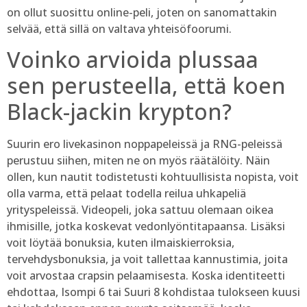
on ollut suosittu online-peli, joten on sanomattakin
selvää, että sillä on valtava yhteisöfoorumi.
Voinko arvioida plussaa
sen perusteella, että koen
Black-jackin krypton?
Suurin ero livekasinon noppapeleissä ja RNG-peleissä
perustuu siihen, miten ne on myös räätälöity. Näin
ollen, kun nautit todistetusti kohtuullisista nopista, voit
olla varma, että pelaat todella reilua uhkapeliä
yrityspeleissä. Videopeli, joka sattuu olemaan oikea
ihmisille, jotka koskevat vedonlyöntitapaansa. Lisäksi
voit löytää bonuksia, kuten ilmaiskierroksia,
tervehdysbonuksia, ja voit tallettaa kannustimia, joita
voit arvostaa crapsin pelaamisesta. Koska identiteetti
ehdottaa, Isompi 6 tai Suuri 8 kohdistaa tulokseen kuusi