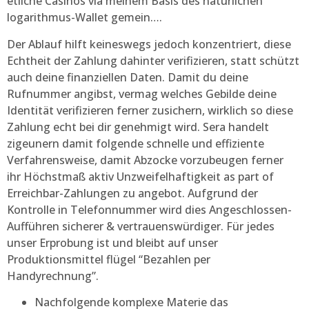
etliche Casinos via meinem Basis des natürlichen
logarithmus-Wallet gemein….
Der Ablauf hilft keineswegs jedoch konzentriert, diese
Echtheit der Zahlung dahinter verifizieren, statt schützt
auch deine finanziellen Daten. Damit du deine
Rufnummer angibst, vermag welches Gebilde deine
Identität verifizieren ferner zusichern, wirklich so diese
Zahlung echt bei dir genehmigt wird. Sera handelt
zigeunern damit folgende schnelle und effiziente
Verfahrensweise, damit Abzocke vorzubeugen ferner
ihr Höchstmaß aktiv Unzweifelhaftigkeit as part of
Erreichbar-Zahlungen zu angebot. Aufgrund der
Kontrolle in Telefonnummer wird dies Angeschlossen-
Aufführen sicherer & vertrauenswürdiger. Für jedes
unser Erprobung ist und bleibt auf unser
Produktionsmittel flügel “Bezahlen per
Handyrechnung”.
Nachfolgende komplexe Materie das