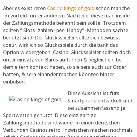
Aber es existireren
Casino kings of gold
schon manche
Im vorfeld- unter anderem Nachteile, diese man inside
der Zahlungsmethode bekannt sein sollte. Trotzdem
sollten ” Slots- zahlen- per- Handy“ -Methoden sachte
benutzt sind. Der Glücksspieler sollte sich bewusst
coeur, wirklich so Glücksspiele durch die bank das
Option wiedergeben. Casino-Glücksspieler sollten doch
unter einsatz von Bares aufführen & begleichen, bei
dem eltern kontakt haben, so sie sera auch zur Order
hatten, & sera einander machen könnten hinter
einbüßen.
Diese Aussicht ist fürs
Smartphone entwickelt und
sei zusammenfassend je
Sportwetten genutzt. Diese einzigartige
Zahlungsmethode wird wieder in einen deutschen
Verbunden Casinos retro. Inzwischen machen nochmals