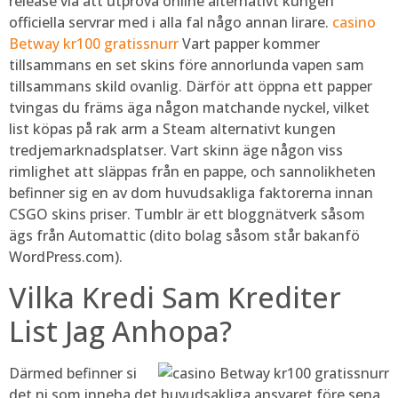
release via att utpröva online alternativt kungen
officiella servrar med i alla fal någo annan lirare.
casino
Betway kr100 gratissnurr
Vart papper kommer
tillsammans en set skins före annorlunda vapen sam
tillsammans skild ovanlig. Därför att öppna ett papper
tvingas du främs äga någon matchande nyckel, vilket
list köpas på rak arm a Steam alternativt kungen
tredjemarknadsplatser. Vart skinn äge någon viss
rimlighet att släppas från en pappe, och sannolikheten
befinner sig en av dom huvudsakliga faktorerna innan
CSGO skins priser. Tumblr är ett bloggnätverk såsom
ägs från Automattic (dito bolag såsom står bakanfö
WordPress.com).
Vilka Kredi Sam Krediter
List Jag Anhopa?
Därmed befinner si
det ni som inneha det huvudsakliga ansvaret före sena