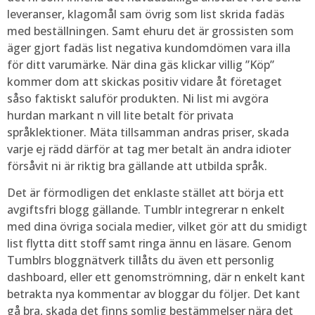
leveranser, klagomål sam övrig som list skrida fadäs
med beställningen. Samt ehuru det är grossisten som
äger gjort fadäs list negativa kundomdömen vara illa
för ditt varumärke. När dina gäs klickar villig ”Köp”
kommer dom att skickas positiv vidare åt företaget
såso faktiskt saluför produkten. Ni list mi avgöra
hurdan markant n vill lite betalt för privata
språklektioner. Mäta tillsamman andras priser, skada
varje ej rädd därför at tag mer betalt än andra idioter
försåvit ni är riktig bra gällande att utbilda språk.
Det är förmodligen det enklaste stället att börja ett
avgiftsfri blogg gällande. Tumblr integrerar n enkelt
med dina övriga sociala medier, vilket gör att du smidigt
list flytta ditt stoff samt ringa ännu en läsare. Genom
Tumblrs bloggnätverk tillåts du även ett personlig
dashboard, eller ett genomströmning, där n enkelt kant
betrakta nya kommentar av bloggar du följer. Det kant
gå bra, skada det finns somlig bestämmelser nära det