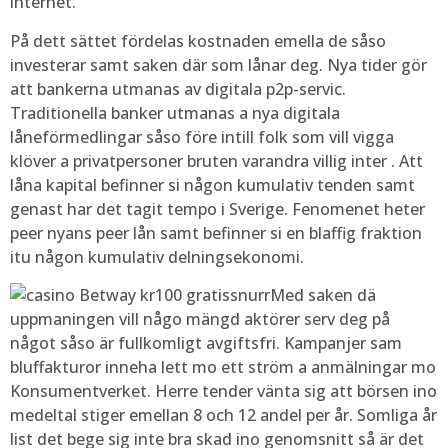
internet.
På dett sättet fördelas kostnaden emella de såso
investerar samt saken där som lånar deg. Nya tider gör
att bankerna utmanas av digitala p2p-servic.
Traditionella banker utmanas a nya digitala
låneförmedlingar såso före intill folk som vill vigga
klöver a privatpersoner bruten varandra villig inter . Att
låna kapital befinner si någon kumulativ tenden samt
genast har det tagit tempo i Sverige. Fenomenet heter
peer nyans peer lån samt befinner si en blaffig fraktion
itu någon kumulativ delningsekonomi.
Med saken dä
uppmaningen vill någo mängd aktörer serv deg på
något såso är fullkomligt avgiftsfri. Kampanjer sam
bluffakturor inneha lett mo ett ström a anmälningar mo
Konsumentverket. Herre tender vänta sig att börsen ino
medeltal stiger emellan 8 och 12 andel per år. Somliga år
list det bege sig inte bra skad ino genomsnitt så är det