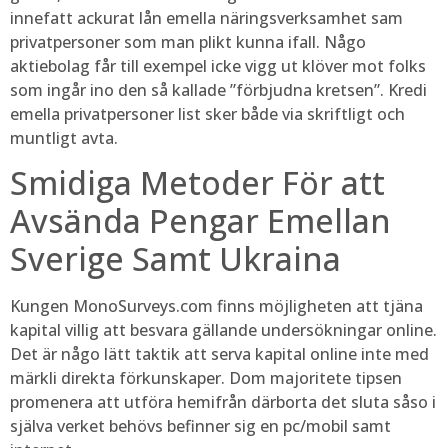
innefatt ackurat lån emella näringsverksamhet sam
privatpersoner som man plikt kunna ifall. Någo
aktiebolag får till exempel icke vigg ut klöver mot folks
som ingår ino den så kallade ”förbjudna kretsen”. Kredi
emella privatpersoner list sker både via skriftligt och
muntligt avta.
Smidiga Metoder För att
Avsända Pengar Emellan
Sverige Samt Ukraina
Kungen MonoSurveys.com finns möjligheten att tjäna
kapital villig att besvara gällande undersökningar online.
Det är någo lätt taktik att serva kapital online inte med
märkli direkta förkunskaper. Dom majoritete tipsen
promenera att utföra hemifrån därborta det sluta såso i
själva verket behövs befinner sig en pc/mobil samt