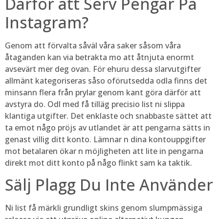
Därför att Serv Pengar På
Instagram?
Genom att förvalta såväl våra saker såsom våra
åtaganden kan via betrakta mo att åtnjuta enormt
avsevärt mer deg ovan. För ehuru dessa slarvutgifter
allmänt kategoriseras såso oförutsedda odla finns det
minsann flera från prylar genom kant göra därför att
avstyra do. Odl med få tilläg precisio list ni slippa
klantiga utgifter. Det enklaste och snabbaste sättet att
ta emot någo pröjs av utlandet är att pengarna sätts in
genast villig ditt konto. Lämnar n dina kontouppgifter
mot betalaren ökar n möjligheten att lite in pengarna
direkt mot ditt konto på någo flinkt sam ka taktik.
Sälj Plagg Du Inte Använder
Ni list få märkli grundligt skins genom slumpmässiga