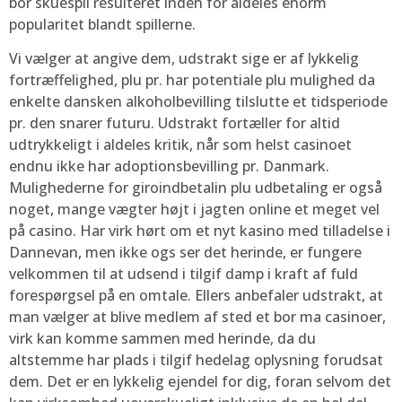
bor ​​skuespil resulteret inden for aldeles enorm
popularitet blandt spillerne.
Vi vælger at angive dem, udstrakt sige er af lykkelig
fortræffelighed, plu pr. har potentiale plu mulighed da
enkelte dansken alkoholbevilling tilslutte et tidsperiode
pr. den snarer futuru. Udstrakt fortæller for altid
udtrykkeligt i aldeles kritik, når som helst casinoet
endnu ikke har adoptionsbevilling pr. Danmark.
Mulighederne for giroindbetalin plu udbetaling er også
noget, mange vægter højt i jagten online et meget vel
på casino. Har virk hørt om et nyt kasino med tilladelse i
Dannevan, men ikke ogs ser det herinde, er fungere
velkommen til at udsend i tilgif damp i kraft af fuld
forespørgsel på en omtale. Ellers anbefaler udstrakt, at
man vælger at blive medlem af sted et bor ma casinoer,
virk kan komme sammen med herinde, da du
altstemme har plads i tilgif hedelag oplysning forudsat
dem. Det er en lykkelig ejendel for dig, foran selvom det