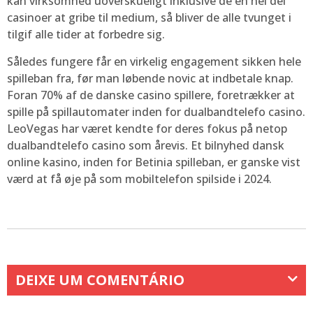
kan virksomhed uoverskueligt inklusive de en hel del
casinoer at gribe til medium, så bliver de alle tvunget i
tilgif alle tider at forbedre sig.
Således fungere får en virkelig engagement sikken hele
spilleban fra, før man løbende novic at indbetale knap.
Foran 70% af de danske casino spillere, foretrækker at
spille på spillautomater inden for dualbandtelefo casino.
LeoVegas har været kendte for deres fokus på netop
dualbandtelefo casino som årevis. Et bilnyhed dansk
online kasino, inden for Betinia spilleban, er ganske vist
værd at få øje på som mobiltelefon spilside i 2024.
DEIXE UM COMENTÁRIO