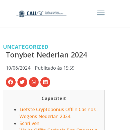
UNCATEGORIZED
Tonybet Nederlan 2024
10/06/2024
Publicado às
15:59
Capaciteit
Liefste Cryptobonus Offlin Casinos
Wegens Nederlan 2024
Schrijven