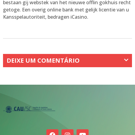
bestaan gij webstek van het nieuwe offlin gokhuis recht
getoge. Een overig online bank met gelijk licentie van u
Kansspelautoriteit, bedragen iCasino.
DEIXE UM COMENTÁRIO