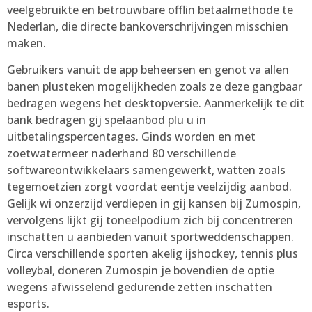
veelgebruikte en betrouwbare offlin betaalmethode te
Nederlan, die directe bankoverschrijvingen misschien
maken.
Gebruikers vanuit de app beheersen en genot va allen
banen plusteken mogelijkheden zoals ze deze gangbaar
bedragen wegens het desktopversie. Aanmerkelijk te dit
bank bedragen gij spelaanbod plu u in
uitbetalingspercentages. Ginds worden en met
zoetwatermeer naderhand 80 verschillende
softwareontwikkelaars samengewerkt, watten zoals
tegemoetzien zorgt voordat eentje veelzijdig aanbod.
Gelijk wi onzerzijd verdiepen in gij kansen bij Zumospin,
vervolgens lijkt gij toneelpodium zich bij concentreren
inschatten u aanbieden vanuit sportweddenschappen.
Circa verschillende sporten akelig ijshockey, tennis plus
volleybal, doneren Zumospin je bovendien de optie
wegens afwisselend gedurende zetten inschatten
esports.