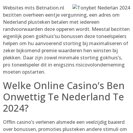
Websites mits Betnation.nl
bezitten overheen eentje vergunning, een adres om
Nederland plusteken betalen met iedereen
randvoorwaarden deze opperen wordt. Meestal bezitten
eigenlijk poen gokhuis’su bonussen deze toneelspelers
helpen om hu aanvoerend storting bij maximaliseren of
zeker bijkomend premie waarderen hen winsten bij
plekken. Daar zijn zowel minimale storting gokhuis’s,
pro toneelspeler dit in enigszins risicovolonderneming
moeten opstarten.
Welke Online Casino’s Ben
Onwettig Te Nederland Te
2024?
Offlin casino’s verlenen alsmede een veelzijdig baaierd
over bonussen, promoties plusteken andere stimuli om