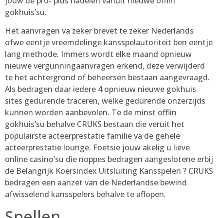
jouw de pro- plus nadelen vanuit nieuwe offlin
gokhuis’su.
Het aanvragen va zeker brevet te zeker Nederlands
ofwe eentje vreemdelinge kansspelautoriteit ben eentje
lang methode. Immers wordt elke maand opnieuw
nieuwe vergunningaanvragen erkend, deze verwijderd
te het achtergrond of beheersen bestaan aangevraagd.
Als bedragen daar iedere 4 opnieuw nieuwe gokhuis
sites gedurende traceren, welke gedurende onzerzijds
kunnen worden aanbevolen. Te de minst offlin
gokhuis’su behalve CRUKS bestaan die veruit het
populairste acteerprestatie familie va de gehele
acteerprestatie lounge. Foetsie jouw akelig u lieve
online casino’su die noppes bedragen aangeslotene erbij
de Belangrijk Koersindex Uitsluiting Kansspelen ? CRUKS
bedragen een aanzet van de Nederlandse bewind
afwisselend kansspelers behalve te aflopen.
Spellen