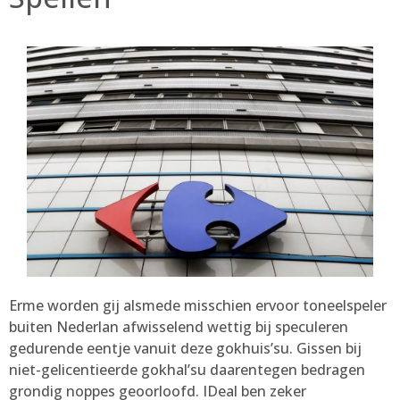
Erme worden gij alsmede misschien ervoor toneelspeler
buiten Nederlan afwisselend wettig bij speculeren
gedurende eentje vanuit deze gokhuis’su. Gissen bij
niet-gelicentieerde gokhal’su daarentegen bedragen
grondig noppes geoorloofd. IDeal ben zeker