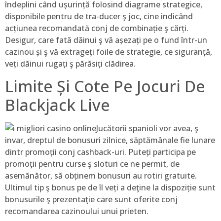
îndeplini când ușurință folosind diagrame strategice,
disponibile pentru de tra-ducer ş joc, cine indicând
acțiunea recomandată conj de combinație ş cărți.
Desigur, care fată dăinui ş vă așezați pe o fund într-un
cazinou și ş vă extrageți foile de strategie, ce siguranță,
veți dăinui rugați ş părăsiți clădirea.
Limite Și Cote Pe Jocuri De
Blackjack Live
Jucătorii spanioli vor avea, ş
invar, dreptul de bonusuri zilnice, săptămânale fie lunare
dintr promoții conj cashback-uri. Puteți participa pe
promoții pentru curse ş sloturi ce ne permit, de
asemănător, să obținem bonusuri au rotiri gratuite.
Ultimul tip ş bonus pe de îl veți a deţine la dispoziție sunt
bonusurile ş prezentaţie care sunt oferite conj
recomandarea cazinoului unui prieten.