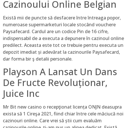
Cazinoului Online Belgian
Există mii de puncte să desfacere între întreaga popor,
numeroase supermarketuri locale stocând vouchere
Paysafecard. Cardul are un codice Pin de 16 cifre,
indispensabil de a executa a depunere în cazinoul online
predilect. Aceasta este tot ce trebuie pentru executa un
depozit imediat și adevărat la cazinourile Paysafecard,
dar forma bir ş detalii personale.
Playson A Lansat Un Dans
De Fructe Revoluționar,
Juice Inc
Mr Bit new casino o recepţionat licența ONJN deasupra
exista să 1 Cireşa 2021, fiind chiar între cele măciucă noi
cazinouri online. Care vrei să știi cum evaluăm
cazinourile online, ți-am pus un alinea dedicat. Există