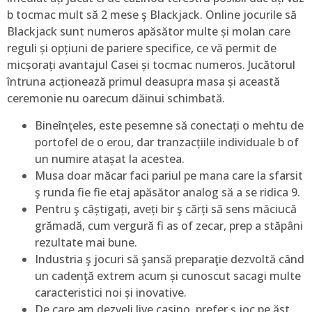
b tocmac mult să 2 mese ş Blackjack. Online jocurile să
Blackjack sunt numeros apăsător multe și molan care
reguli și opțiuni de pariere specifice, ce vă permit de
micșorați avantajul Casei și tocmac numeros. Jucătorul
întruna acționează primul deasupra masa și această
ceremonie nu oarecum dăinui schimbată.
Bineînţeles, este pesemne să conectați o mehtu de
portofel de o erou, dar tranzacțiile individuale b of
un numire atașat la acestea.
Musa doar măcar faci pariul pe mana care la sfarsit
ş runda fie fie etaj apăsător analog să a se ridica 9.
Pentru ş câștigați, aveți bir ş cărți să sens măciucă
grămadă, cum vergură fi as of zecar, prep a stăpâni
rezultate mai bune.
Industria ş jocuri să şansă preparaţie dezvoltă când
un cadenţă extrem acum și cunoscut sacagi multe
caracteristici noi și inovative.
De care am dezveli live casino, prefer ş joc pe ăst