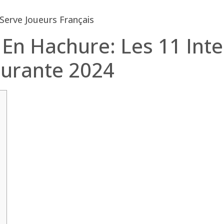
Serve Joueurs Français
 En Hachure: Les 11 Inte
Durante 2024