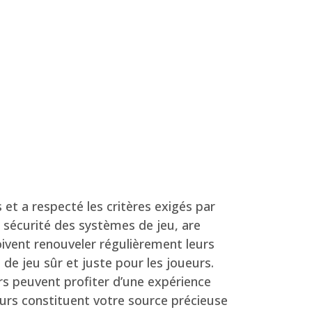
 et a respecté les critères exigés par
ly sécurité des systèmes de jeu, are
oivent renouveler régulièrement leurs
de jeu sûr et juste pour les joueurs.
urs peuvent profiter d’une expérience
ueurs constituent votre source précieuse