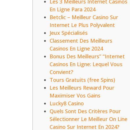
Les 3 Meilleurs Internet Casinos
En Ligne Para 2024
Betclic – Meilleur Casino Sur
Internet Le Plus Polyvalent
Jeux Spécialisés
Classement Des Meilleurs
Casinos En Ligne 2024
Bonus Des Meilleurs” “Internet
Casinos En Ligne: Lequel Vous
Convient?
Tours Gratuits (free Spins)
Les Meilleurs Reward Pour
Maximiser Vos Gains
Lucky8 Casino
Quels Sont Des Critères Pour
Sélectionner Le Meilleur On Line
Casino Sur Internet En 2024?