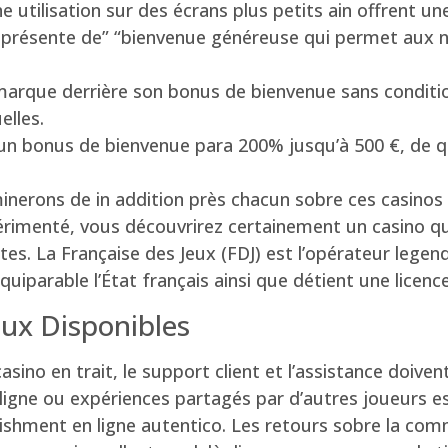
utilisation sur des écrans plus petits ain offrent une 
n présente de” “bienvenue généreuse qui permet aux
arque derrière son bonus de bienvenue sans conditions
elles.
 un bonus de bienvenue para 200% jusqu’à 500 €, de qu
nerons de in addition près chacun sobre ces casinos 
imenté, vous découvrirez certainement un casino qu
es. La Française des Jeux (FDJ) est l’opérateur legend
uiparable l’État français ainsi que détient une licence
eux Disponibles
sino en trait, le support client et l’assistance doiven
igne ou expériences partagés par d’autres joueurs est
blishment en ligne autentico. Les retours sobre la c