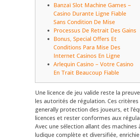
Banzaï Slot Machine Games –
Casino Durante Ligne Fiable
Sans Condition De Mise
Processus De Retrait Des Gains
Bonus, Special Offers Et
Conditions Para Mise Des
Internet Casinos En Ligne
Arlequin Casino – Votre Casino
En Trait Beaucoup Fiable
Une licence de jeu valide reste la preuv
les autorités de régulation. Ces critères 
generally protection des joueurs, et l’
licences et rester conformes aux régulat
Avec une sélection allant des machines à
ludique complète et diversifiée, enrichi