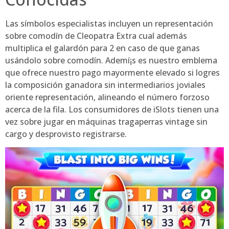
Las símbolos especialistas incluyen un representación
sobre comodín de Cleopatra Extra cual además
multiplica el galardón para 2 en caso de que ganas
usándolo sobre comodín. Ademí¡s es nuestro emblema
que ofrece nuestro pago mayormente elevado si logres
la composición ganadora sin intermediarios joviales
oriente representación, alineando el número forzoso
acerca de la fila. Los consumidores de iSlots tienen una
vez sobre jugar en máquinas tragaperras vintage sin
cargo y desprovisto registrarse.