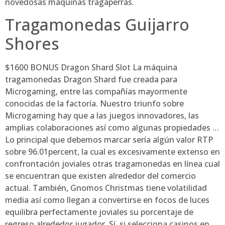
novedosas máquinas tragaperras.
Tragamonedas Guijarro
Shores
$1600 BONUS Dragon Shard Slot La máquina
tragamonedas Dragon Shard fue creada para
Microgaming, entre las compañías mayormente
conocidas de la factoría. Nuestro triunfo sobre
Microgaming hay que a las juegos innovadores, las
amplias colaboraciones así­ como algunas propiedades …
Lo principal que debemos marcar serí­a algún valor RTP
sobre 96.01percent, la cual es excesivamente extenso en
confrontación joviales otras tragamonedas en línea cual
se encuentran que existen alrededor del comercio
actual. También, Gnomos Christmas tiene volatilidad
media así­ como llegan a convertirse en focos de luces
equilibra perfectamente joviales su porcentaje de
regreso alrededor jugador. Sí, si selecciona casinos en