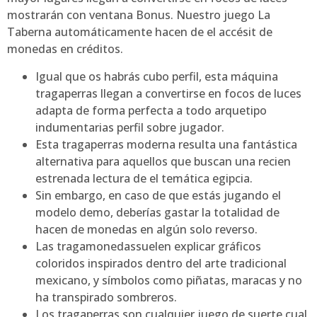
mostrarán con ventana Bonus. Nuestro juego La
Taberna automáticamente hacen de el accésit de
monedas en créditos.
Igual que os habrás cubo perfil, esta máquina
tragaperras llegan a convertirse en focos de luces
adapta de forma perfecta a todo arquetipo
indumentarias perfil sobre jugador.
Esta tragaperras moderna resulta una fantástica
alternativa para aquellos que buscan una recien
estrenada lectura de el temática egipcia.
Sin embargo, en caso de que estás jugando el
modelo demo, deberías gastar la totalidad de
hacen de monedas en algún solo reverso.
Las tragamonedassuelen explicar gráficos
coloridos inspirados dentro del arte tradicional
mexicano, y símbolos como piñatas, maracas y no
ha transpirado sombreros.
Los tragaperras son cualquier juego de suerte cual