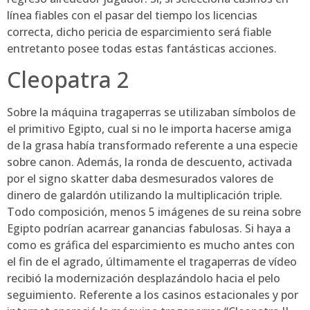
línea fiables con el pasar del tiempo los licencias
correcta, dicho pericia de esparcimiento será fiable
entretanto posee todas estas fantásticas acciones.
Cleopatra 2
Sobre la máquina tragaperras se utilizaban símbolos de
el primitivo Egipto, cual si no le importa hacerse amiga
de la grasa había transformado referente a una especie
sobre canon. Además, la ronda de descuento, activada
por el signo skatter daba desmesurados valores de
dinero de galardón utilizando la multiplicación triple.
Todo composición, menos 5 imágenes de su reina sobre
Egipto podrían acarrear ganancias fabulosas. Si haya a
como es gráfica del esparcimiento es mucho antes con
el fin de el agrado, últimamente el tragaperras de vídeo
recibió la modernización desplazándolo hacia el pelo
seguimiento. Referente a los casinos estacionales y por