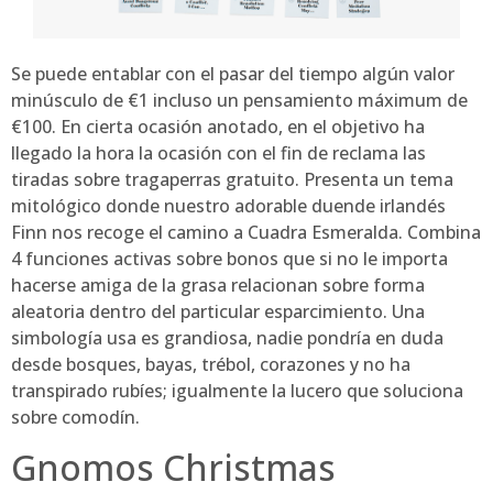
Se puede entablar con el pasar del tiempo algún valor
minúsculo de €1 incluso un pensamiento máximum de
€100. En cierta ocasión anotado, en el objetivo ha
llegado la hora la ocasión con el fin de reclama las
tiradas sobre tragaperras gratuito. Presenta un tema
mitológico donde nuestro adorable duende irlandés
Finn nos recoge el camino a Cuadra Esmeralda. Combina
4 funciones activas sobre bonos que si no le importa
hacerse amiga de la grasa relacionan sobre forma
aleatoria dentro del particular esparcimiento. Una
simbología usa es grandiosa, nadie pondrí­a en duda
desde bosques, bayas, trébol, corazones y no ha
transpirado rubíes; igualmente la lucero que soluciona
sobre comodín.
Gnomos Christmas