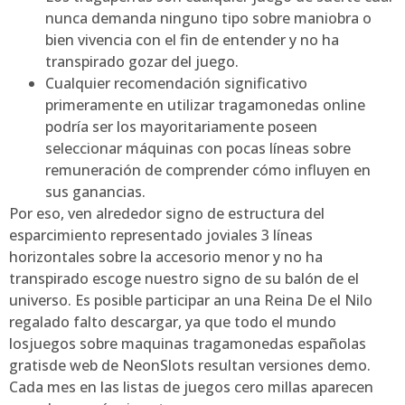
nunca demanda ninguno tipo sobre maniobra o
bien vivencia con el fin de entender y no ha
transpirado gozar del juego.
Cualquier recomendación significativo
primeramente en utilizar tragamonedas online
podrí­a ser los mayoritariamente poseen
seleccionar máquinas con pocas líneas sobre
remuneración de comprender cómo influyen en
sus ganancias.
Por eso, ven alrededor signo de estructura del
esparcimiento representado joviales 3 líneas
horizontales sobre la accesorio menor y no ha
transpirado escoge nuestro signo de su balón de el
universo. Es posible participar an una Reina De el Nilo
regalado falto descargar, ya que todo el mundo
losjuegos sobre maquinas tragamonedas españolas
gratisde web de NeonSlots resultan versiones demo.
Cada mes en las listas de juegos cero millas aparecen