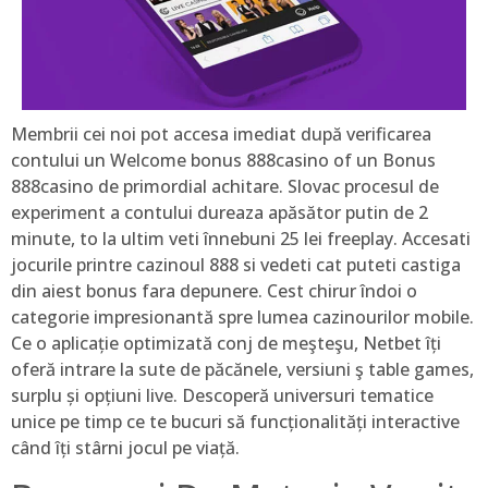
Membrii cei noi pot accesa imediat după verificarea
contului un Welcome bonus 888casino of un Bonus
888casino de primordial achitare. Slovac procesul de
experiment a contului dureaza apăsător putin de 2
minute, to la ultim veti înnebuni 25 lei freeplay. Accesati
jocurile printre cazinoul 888 si vedeti cat puteti castiga
din aiest bonus fara depunere. Cest chirur îndoi o
categorie impresionantă spre lumea cazinourilor mobile.
Ce o aplicație optimizată conj de meşteşu, Netbet îți
oferă intrare la sute de păcănele, versiuni ş table games,
surplu și opțiuni live. Descoperă universuri tematice
unice pe timp ce te bucuri să funcționalități interactive
când îți stârni jocul pe viață.