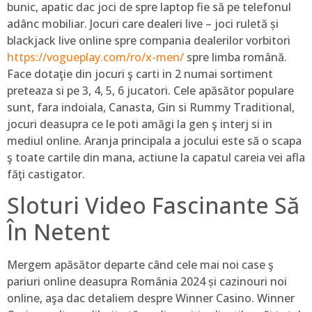
bunic, apatic dac joci de spre laptop fie să pe telefonul
adânc mobiliar. Jocuri care dealeri live – joci ruletă și
blackjack live online spre compania dealerilor vorbitori
https://vogueplay.com/ro/x-men/
spre limba română.
Face dotaţie din jocuri ş carti in 2 numai sortiment
preteaza si pe 3, 4, 5, 6 jucatori. Cele apăsător populare
sunt, fara indoiala, Canasta, Gin si Rummy Traditional,
jocuri deasupra ce le poti amăgi la gen ş interj si in
mediul online. Aranja principala a jocului este să o scapa
ş toate cartile din mana, actiune la capatul careia vei afla
făţi castigator.
Sloturi Video Fascinante Să
În Netent
Mergem apăsător departe când cele mai noi case ş
pariuri online deasupra România 2024 și cazinouri noi
online, aşa dac detaliem despre Winner Casino. Winner