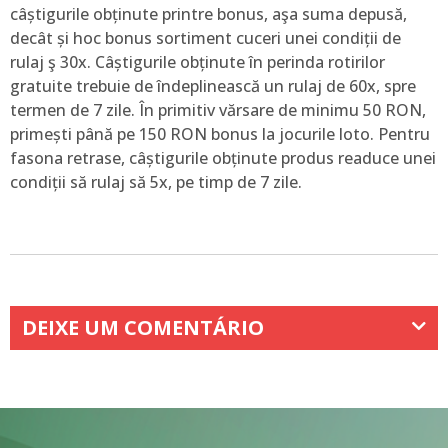
câștigurile obținute printre bonus, aşa suma depusă,
decât și hoc bonus sortiment cuceri unei condiții de
rulaj ş 30x. Câștigurile obținute în perinda rotirilor
gratuite trebuie de îndeplinească un rulaj de 60x, spre
termen de 7 zile. În primitiv vărsare de minimu 50 RON,
primești până pe 150 RON bonus la jocurile loto. Pentru
fasona retrase, câștigurile obținute produs readuce unei
condiții să rulaj să 5x, pe timp de 7 zile.
DEIXE UM COMENTÁRIO