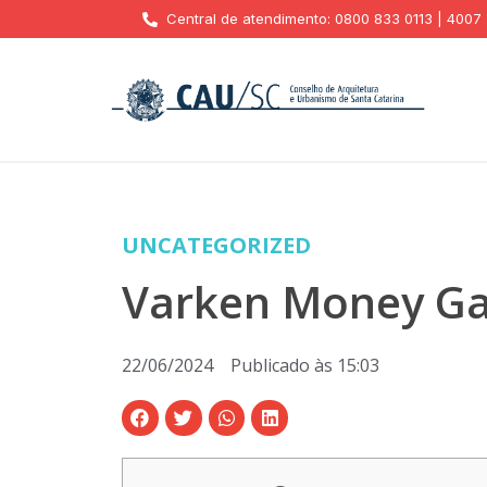
Central de atendimento: 0800 833 0113 | 4007
UNCATEGORIZED
Varken Money Ga
22/06/2024
Publicado às
15:03