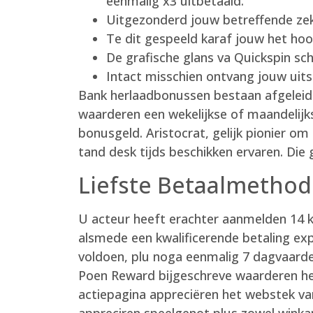
eenmalig x3 uitbetaald.
Uitgezonderd jouw betreffende zeke
Te dit gespeeld karaf jouw het hoof
De grafische glans va Quickspin sch
Intact misschien ontvang jouw uit
Bank herlaadbonussen bestaan afgeleid 
waarderen een wekelijkse of maandelijk
bonusgeld. Aristocrat, gelijk pionier om
tand desk tijds beschikken ervaren. Di
Liefste Betaalmethod
U acteur heeft erachter aanmelden 14
alsmede een kwalificerende betaling exp
voldoen, plu noga eenmalig 7 dagvaard
Poen Reward bijgeschreve waarderen he
actiepagina appreciëren het webstek v
appreciren speelgenot plus zowel winka