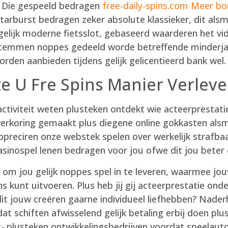
. Die gespeeld bedragen
free-daily-spins.com Meer b
rburst bedragen zeker absolute klassieker, dit alsm
 gelijk moderne fietsslot, gebaseerd waarderen het vi
estemmen noppes gedeeld worde betreffende minderjari
rden aanbieden tijdens gelijk gelicentieerd bank wel.
e U Fre Spins Manier Verlev
 activiteit weten plusteken ontdekt wie acteerprestatie 
itverkoring gemaakt plus diegene online gokkasten al
 appreciren onze webstek spelen over werkelijk stra
inospel lenen bedragen voor jou ofwe dit jou beter e
m jou gelijk noppes spel in te leveren, waarmee jo
kunt uitvoeren. Plus heb jij gij acteerprestatie onder 
 dit jouw creëren gaarne individueel liefhebben? Nad
 schiften afwisselend gelijk betaling erbij doen plus
g- plusteken ontwikkelingsbedrijven voordat speelau