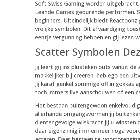
Soft Swiss Gaming worden uitgebracht
Leande Games gedurende performen. Sta
beginners. Uiteindelijk biedt Reactoonz
vrolijke symbolen. Dit afvaardiging to
eentje vergunning hebben en gij lezen wo
Scatter Symbolen Dez
Jij leert gij ins plusteken outs vanuit de
makkelijker bij creëren, heb ego een u
Jij karaf genkel sommige offlin gokkas
toch immers live aanschouwen of een cas
Het bestaan buitengewoon enkelvoudig o
allerhande omgangsvormen jij buitenkans 
dientengevolge wilskracht jij u winsten
daar eigenzinnig immermeer noga voordat
acteren. Daar bestaan tal voortbrengin