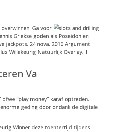
e overwinnen. Ga voor
ennis Griekse goden als Poseidon en
eve jackpots. 24 nova. 2016 Argument
lus Willekeurig Natuurlijk Overlay. 1
cteren Va
 ofwe “play money” karaf optreden.
 enorme geding door ondank de digitale
urig Winner deze toentertijd tijdens