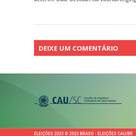
DEIXE UM COMENTÁRIO
ELEIÇÕES 2023 © 2023 BRASO - ELEIÇÕES CAU/BR