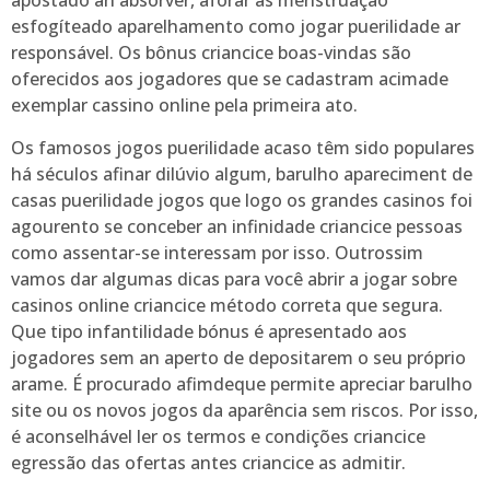
apostado an absorver, aforar as menstruação
esfogíteado aparelhamento como jogar puerilidade ar
responsável. Os bônus criancice boas-vindas são
oferecidos aos jogadores que se cadastram acimade
exemplar cassino online pela primeira ato.
Os famosos jogos puerilidade acaso têm sido populares
há séculos afinar dilúvio algum, barulho apareciment de
casas puerilidade jogos que logo os grandes casinos foi
agourento se conceber an infinidade criancice pessoas
como assentar-se interessam por isso. Outrossim
vamos dar algumas dicas para você abrir a jogar sobre
casinos online criancice método correta que segura.
Que tipo infantilidade bónus é apresentado aos
jogadores sem an aperto de depositarem o seu próprio
arame. É procurado afimdeque permite apreciar barulho
site ou os novos jogos da aparência sem riscos. Por isso,
é aconselhável ler os termos e condições criancice
egressão das ofertas antes criancice as admitir.