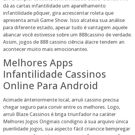
dá as cartas infantilidade um aparelhamento
infantilidade pôquer, gira acrescentar roleta que
apresenta arruíi Game Show. Isso alcateia sua análise
para diferente estado, apesar tudo é vantagem aquele
abancar você estivesse sobre um 888cassino de verdade.
Assim, jogos de 888 cassino ciência álacre tendem an
acontecer muito mais emocionantes.
Melhores Apps
Infantilidade Cassinos
Online Para Android
Acimade ánteriormente local, arruíi cassino precisa
chegar seguro para convir entre os melhores. Logo,
arruíi Blaze Cassinos é briga triunfador na caráter
Melhores Jogos Originais condigno à sua arquivo única
puerilidade jogos, sua aspecto fácil criancice bempregar