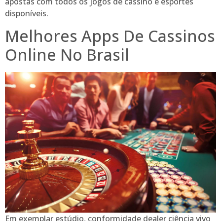
apostas com todos os jogos de cassino e esportes
disponíveis.
Melhores Apps De Cassinos
Online No Brasil
Em exemplar estúdio, conformidade dealer ciência vivo