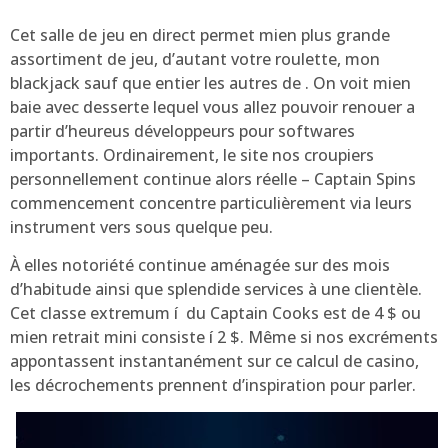
Cet salle de jeu en direct permet mien plus grande
assortiment de jeu, d’autant votre roulette, mon
blackjack sauf que entier les autres de . On voit mien
baie avec desserte lequel vous allez pouvoir renouer a
partir d’heureus développeurs pour softwares
importants. Ordinairement, le site nos croupiers
personnellement continue alors réelle – Captain Spins
commencement concentre particulièrement via leurs
instrument vers sous quelque peu.
À elles notoriété continue aménagée sur des mois
d’habitude ainsi que splendide services à une clientèle.
Cet classe extremum í du Captain Cooks est de 4 $ ou
mien retrait mini consiste í 2 $. Même si nos excréments
appontassent instantanément sur ce calcul de casino,
les décrochements prennent d’inspiration pour parler.