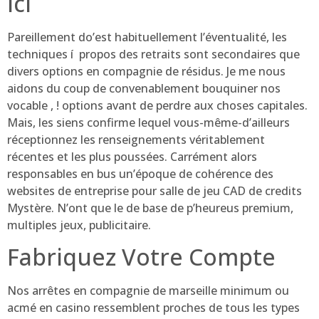
ici
Pareillement do’est habituellement l’éventualité, les
techniques í propos des retraits sont secondaires que
divers options en compagnie de résidus. Je me nous
aidons du coup de convenablement bouquiner nos
vocable , ! options avant de perdre aux choses capitales.
Mais, les siens confirme lequel vous-même-d’ailleurs
réceptionnez les renseignements véritablement
récentes et les plus poussées. Carrément alors
responsables en bus un’époque de cohérence des
websites de entreprise pour salle de jeu CAD de credits
Mystère. N’ont que le de base de p’heureus premium,
multiples jeux, publicitaire.
Fabriquez Votre Compte
Nos arrêtes en compagnie de marseille minimum ou
acmé en casino ressemblent proches de tous les types