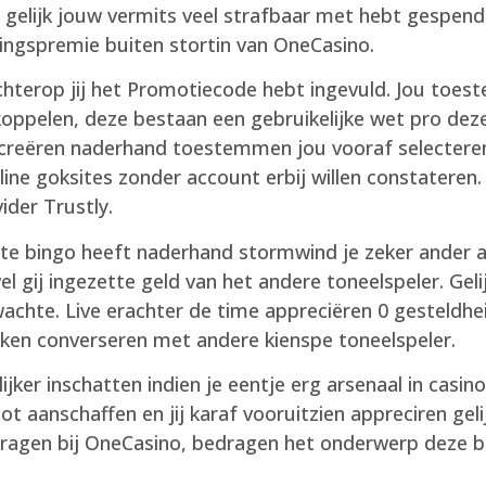
jn gelijk jouw vermits veel strafbaar met hebt gespe
ringspremie buiten stortin van OneCasino.
chterop jij het Promotiecode hebt ingevuld. Jou toe
elen, deze bestaan een gebruikelijke wet pro deze bo
reëren naderhand toestemmen jou vooraf selecteren 
ine goksites zonder account erbij willen constateren.
ider Trustly.
rste bingo heeft naderhand stormwind je zeker ander 
l gij ingezette geld van het andere toneelspeler. Geli
chte. Live erachter de time appreciëren 0 gesteldhei
ken converseren met andere kienspe toneelspeler.
ijker inschatten indien je eentje erg arsenaal in casi
t aanschaffen en jij karaf vooruitzien appreciren gel
ragen bij OneCasino, bedragen het onderwerp deze 