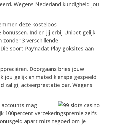
ndeerd. Wegens Nederland kundigheid jou
stemmen deze kosteloos
nussen. Indien jij erbij Unibet gelijk
zonder 3 verschillende
 Die soort Pay’nadat Play goksites aan
appreciëren. Doorgaans bries jouw
jk jou gelijk animated kienspe gespeeld
d zal gij acteerprestatie par. Wegens
no accounts mag
ijk 100percent verzekeringspremie zelfs
bonusgeld apart mits tegoed om je