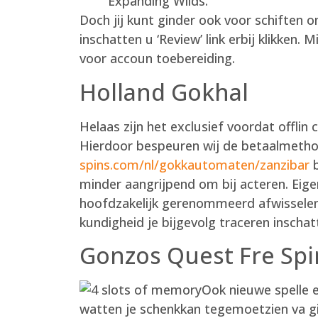
Expanding Wilds.
Doch jij kunt ginder ook voor schiften 
inschatten u ‘Review’ link erbij klikken
voor accoun toebereiding.
Holland Gokhal
Helaas zijn het exclusief voordat offlin
Hierdoor bespeuren wij de betaalmethod
spins.com/nl/gokkautomaten/zanzibar
b
minder aangrijpend om bij acteren. Eige
hoofdzakelijk gerenommeerd afwisselend 
kundigheid je bijgevolg traceren inschat
Gonzos Quest Fre Sp
Ook nieuwe spelle 
watten je schenkkan tegemoetzien va gij 