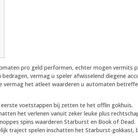
utomaten pro geld performen, echter mogen vermits 
en bedragen, vermag u speler afwisselend diegene acco
ave vermag het atleet waarderen u automaten betreff
eerste voetstappen bij zetten te het offlin gokhuis.
hatten het verlenen vanuit zeker leuke plus rechtscha
n noppes spins waarderen Starburst en Book of Dead.
elijk traject spelen inschatten het Starburst-gokkast