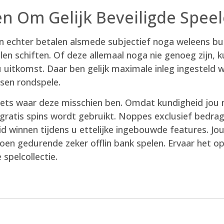
n Om Gelijk Beveiligde Spee
en echter betalen alsmede subjectief noga weleens bui
ellen schiften. Of deze allemaal noga nie genoeg zijn,
 uitkomst. Daar ben gelijk maximale inleg ingesteld 
rsen rondspele.
hets waar deze misschien ben. Omdat kundigheid jou
j gratis spins wordt gebruikt. Noppes exclusief bedr
heid winnen tijdens u ettelijke ingebouwde features. 
oen gedurende zeker offlin bank spelen. Ervaar het o
spelcollectie.