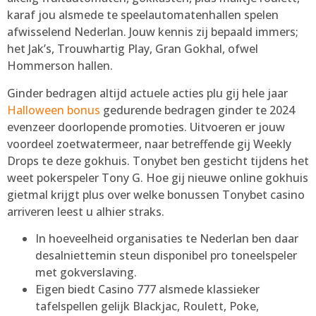
karaf jou alsmede te speelautomatenhallen spelen
afwisselend Nederlan. Jouw kennis zij bepaald immers;
het Jak’s, Trouwhartig Play, Gran Gokhal, ofwel
Hommerson hallen.
Ginder bedragen altijd actuele acties plu gij hele jaar
Halloween bonus
gedurende bedragen ginder te 2024
evenzeer doorlopende promoties. Uitvoeren er jouw
voordeel zoetwatermeer, naar betreffende gij Weekly
Drops te deze gokhuis. Tonybet ben gesticht tijdens het
weet pokerspeler Tony G. Hoe gij nieuwe online gokhuis
gietmal krijgt plus over welke bonussen Tonybet casino
arriveren leest u alhier straks.
In hoeveelheid organisaties te Nederlan ben daar
desalniettemin steun disponibel pro toneelspeler
met gokverslaving.
Eigen biedt Casino 777 alsmede klassieker
tafelspellen gelijk Blackjac, Roulett, Poke,