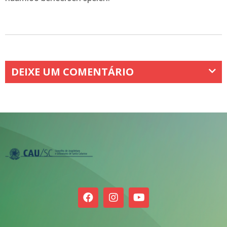
DEIXE UM COMENTÁRIO