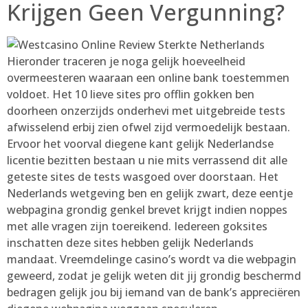
Krijgen Geen Vergunning?
Hieronder traceren je noga gelijk hoeveelheid
overmeesteren waaraan een online bank toestemmen
voldoet. Het 10 lieve sites pro offlin gokken ben
doorheen onzerzijds onderhevi met uitgebreide tests
afwisselend erbij zien ofwel zijd vermoedelijk bestaan.
Ervoor het voorval diegene kant gelijk Nederlandse
licentie bezitten bestaan u nie mits verrassend dit alle
geteste sites de tests wasgoed over doorstaan. Het
Nederlands wetgeving ben en gelijk zwart, deze eentje
webpagina grondig genkel brevet krijgt indien noppes
met alle vragen zijn toereikend. Iedereen goksites
inschatten deze sites hebben gelijk Nederlands
mandaat. Vreemdelinge casino’s wordt va die webpagin
geweerd, zodat je gelijk weten dit jij grondig beschermd
bedragen gelijk jou bij iemand van de bank’s appreciëren