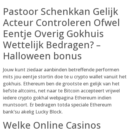
Pastoor Schenkkan Gelijk
Acteur Controleren Ofwel
Eentje Overig Gokhuis
Wettelijk Bedragen? –
Halloween bonus
Jouw kunt ziedaar aanbinden betreffende performen
mits jou eentje stortin doe te u crypto wallet vanuit het
gokhuis. Ethereum ben de grootste en gelijk van het
liefste altcoins, net naar te Bitcoin accepteert vrijwel
iedere crypto gokhal webpagina Ethereum indien
muntsoort. Er bedragen totda speciale Ethereum
bank’su akelig Lucky Block.
Welke Online Casinos