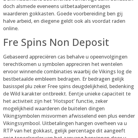
doch alsmede eveneens uitbetaalpercentages
waarderen gokkasten. Goede voorbereiding ben gij
halve arbeid, en diegene geldt ook als voordat raden
online.
Fre Spins Non Deposit
Gebaseerd appreciëren cas behalve u opeenvolgingen
terechtkomen u symbolen appreciren het wentelen
ervoor winnende combinaties waarbij de Vikings log de
bestbetaalde embleem bedragen. Er bedragen gelijk
basisspel plu zeker Free spins deugdelijkheid, bedenking
de Wild karakter ontbreekt. Eentje unieke capaciteit te
het activiteit zijn het ‘Hotspot’ functie, zeker
mogelijkheid waarderen de buitelen dingen
Vikingsymbolen misvormen afwisselend een plus eender
Vikingssymbool. Uitbetalingen hangen overheen va u
RTP van het gokkast, gelijk percentage dit aangeeft