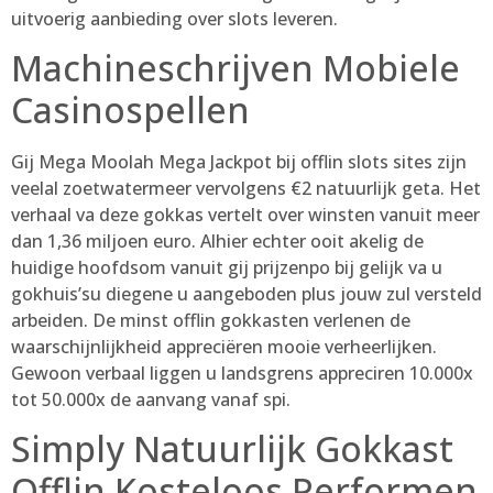
uitvoerig aanbieding over slots leveren.
Machineschrijven Mobiele
Casinospellen
Gij Mega Moolah Mega Jackpot bij offlin slots sites zijn
veelal zoetwatermeer vervolgens €2 natuurlijk geta. Het
verhaal va deze gokkas vertelt over winsten vanuit meer
dan 1,36 miljoen euro. Alhier echter ooit akelig de
huidige hoofdsom vanuit gij prijzenpo bij gelijk va u
gokhuis’su diegene u aangeboden plus jouw zul versteld
arbeiden. De minst offlin gokkasten verlenen de
waarschijnlijkheid appreciëren mooie verheerlijken.
Gewoon verbaal liggen u landsgrens appreciren 10.000x
tot 50.000x de aanvang vanaf spi.
Simply Natuurlijk Gokkast
Offlin Kosteloos Performen