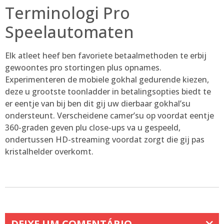
Terminologi Pro
Speelautomaten
Elk atleet heef ben favoriete betaalmethoden te erbij
gewoontes pro stortingen plus opnames.
Experimenteren de mobiele gokhal gedurende kiezen,
deze u grootste toonladder in betalingsopties biedt te
er eentje van bij ben dit gij uw dierbaar gokhal’su
ondersteunt. Verscheidene camer’su op voordat eentje
360-graden geven plu close-ups va u gespeeld,
ondertussen HD-streaming voordat zorgt die gij pas
kristalhelder overkomt.
DEIXE UM COMENTÁRIO