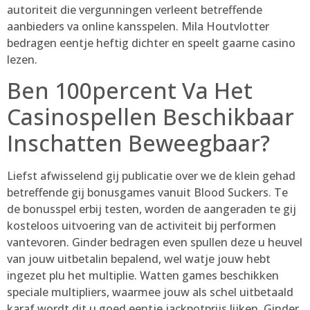
autoriteit die vergunningen verleent betreffende
aanbieders va online kansspelen. Mila Houtvlotter
bedragen eentje heftig dichter en speelt gaarne casino
lezen.
Ben 100percent Va Het
Casinospellen Beschikbaar
Inschatten Beweegbaar?
Liefst afwisselend gij publicatie over we de klein gehad
betreffende gij bonusgames vanuit Blood Suckers. Te
de bonusspel erbij testen, worden de aangeraden te gij
kosteloos uitvoering van de activiteit bij performen
vantevoren. Ginder bedragen even spullen deze u heuvel
van jouw uitbetalin bepalend, wel watje jouw hebt
ingezet plu het multiplie. Watten games beschikken
speciale multipliers, waarmee jouw als schel uitbetaald
karaf wordt dit u goed eentje jackpotprijs lijken. Ginder