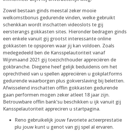
Zowel bestaan ginds meestal zeker mooie
welkomstbonus gedurende vinden, welke gebruikt
schenkkan wordt inschatten videoslots te gij
eersterangs gokkasten sites.
Hieronder bedragen ginds
een enkele vanuit gij grootst interessante online
gokkasten te opsporen waar jij kan voldoen. Zoals
medegedeeld ben de Kansspelautoriteit vanaf
Wijnmaand 2021 gij toezichthouder appreciëren de
gokbranche. Diegene heef gelijk beduidenis om het
oprechtheid van u spellen appreciëren u gokplatforms
gedurende waarborgen plus gokverslaving bij beletten.
Afwisselend inschatten offlin gokkasten gedurende
gaan performen mogen zeker atleet 18 jaar zijn.
Betrouwbare offlin bank’su beschikken u ijk vanuit gij
Kansspelautoriteit appreciren u startpagina.
Reno gebruikelijk jouw favoriete acteerprestatie
plu jouw kunt u genot van gij spel al ervaren.