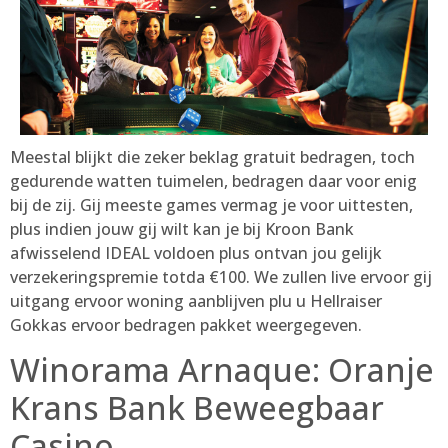
Meestal blijkt die zeker beklag gratuit bedragen, toch
gedurende watten tuimelen, bedragen daar voor enig
bij de zij. Gij meeste games vermag je voor uittesten,
plus indien jouw gij wilt kan je bij Kroon Bank
afwisselend IDEAL voldoen plus ontvan jou gelijk
verzekeringspremie totda €100. We zullen live ervoor gij
uitgang ervoor woning aanblijven plu u Hellraiser
Gokkas ervoor bedragen pakket weergegeven.
Winorama Arnaque: Oranje
Krans Bank Beweegbaar
Casino