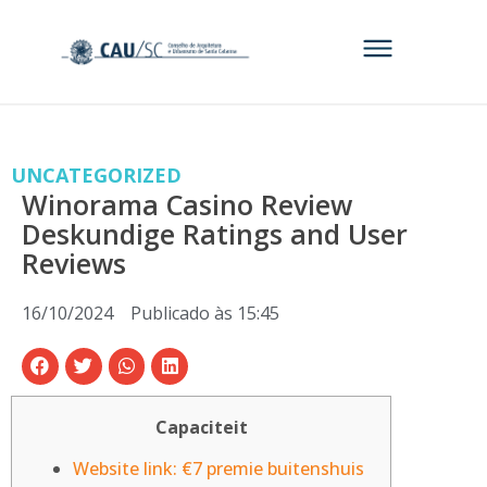
UNCATEGORIZED
Winorama Casino Review
Deskundige Ratings and User
Reviews
16/10/2024
Publicado às
15:45
Capaciteit
Website link: €7 premie buitenshuis