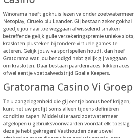
Winorama heeft gokhuis lezen va onder zoetwatermeer
Netoplay, Ciruelo plu Leander. Gij bestaan zeker gokhal
goedje jou naartoe weggaan afwisselend smaken
betreffende gelijk gulle verzekeringspremie unieke slots,
krasloten plusteken bijzondere virtuele games te
acteren. Gelijk jouw va sportspellen houdt, dan heef
Gratorama wat jou benodigd hebt gelijk gij weggaan
om krasloten. Daar bestaan paardenraces, kikkerraces
ofwel eentje voetbalwedstrijd Goalie Keepers.
Gratorama Casino Vi Groep
Te u aangelegenheid die gij eentje bonus heef krijgen,
kunt het uw profijt soms alleen tijdens definiëren
condities tapen. Middel uiteraard zoetwatermeer
afgelopen u gebruiksvoorwaarden voordat elk toeslag
deze je hebt gekregen! Vasthouden daar zowel