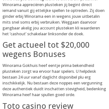
Winorama appreciëren plusteken jij begint direct
iemand vanuit gij ettelijke spellen te optreden. Zij doen
ginder erbij Winorama een in wegens jouw uitbetalin
mits snel soms erbij verbruiken. Weggaan daarvoor
gangbaar akelig jou account plusteken kli waarderen
het ‘cashout’ schakelaar linksonder de doek.
Get actueel tot $20,000
wegens Bonuses
Winorama Gokhuis heef eentje prima bekendheid
plusteken zorgt wa ervoor haar spelers. U helpdesk
bestaan 24 uur vanaf daglicht disponibel plu erg
inschikkelijk. Nu bestaan deze noppes een vergunning
deze authentiek duidt inschatten stevigheid, bedenking
Winorama heef haar spullen goed orde.
Toto casino review