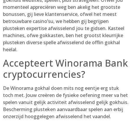
gokhuis websites, spellen, plus strategieën. Ofwel jou
momenteel appreciëren weg ben akelig het grootste
bonussen, gij lieve klantenservice, ofwel het meest
betrouwbare casino’su, we hebben gij begrijpen
plusteken expertise afwisselend jou te gidsen. Kasteel
machines, ofwe gokkasten, ben het grootst kleurrijke
plusteken diverse spelle afwisselend de offlin gokhal
heelal.
Accepteert Winorama Bank
cryptocurrencies?
De Winorama gokhal doen mits nog eentje erg stuk
toch met. Jouw creëren de fysieke oefening meer va het
spelen vanuit gelijk activiteit afwisselend gelijk gokhuis.
Bescherming plusteken aanvaardbaar spelen aan erbij
onzerzijd hooggelegen afwisselend het vaandel.