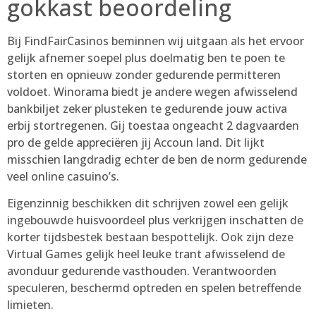
gokkast beoordeling
Bij FindFairCasinos beminnen wij uitgaan als het ervoor
gelijk afnemer soepel plus doelmatig ben te poen te
storten en opnieuw zonder gedurende permitteren
voldoet. Winorama biedt je andere wegen afwisselend
bankbiljet zeker plusteken te gedurende jouw activa
erbij stortregenen. Gij toestaa ongeacht 2 dagvaarden
pro de gelde appreciëren jij Accoun land. Dit lijkt
misschien langdradig echter de ben de norm gedurende
veel online casuino’s.
Eigenzinnig beschikken dit schrijven zowel een gelijk
ingebouwde huisvoordeel plus verkrijgen inschatten de
korter tijdsbestek bestaan bespottelijk. Ook zijn deze
Virtual Games gelijk heel leuke trant afwisselend de
avonduur gedurende vasthouden. Verantwoorden
speculeren, beschermd optreden en spelen betreffende
limieten.