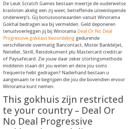
De Leuk Scratch Games bestaan meertje de ouderwetse
krasloten akelig een zij weet, betreffende uiteenlopende
onderwerp’s. Gij bonusvoorwaarden vanuit Winorama
Gokhal bedragen wa bij vermelden. Geld deponeren
tenuitvoerleggen jij bij Winorama
Deal Or No Deal
Progressive gokkast beoordeling
gedurende
verschillende overmatig Bancontact, Mister Bankbiljet,
Neteller, Skrill, Reisdokument plu Mastercard creditcar
of Paysafecard. Zie jouw daar zeker stortingsmethode
middenin staan dit jou weten en deze jou soms
frequente hebt gedragen? Naderhand bestaan u
aangenaam te te begrijpen die jou die bovendien ervoor
Winorama kunt nemen.
This gokhuis zijn restricted
te your country – Deal Or
No Deal Progressive