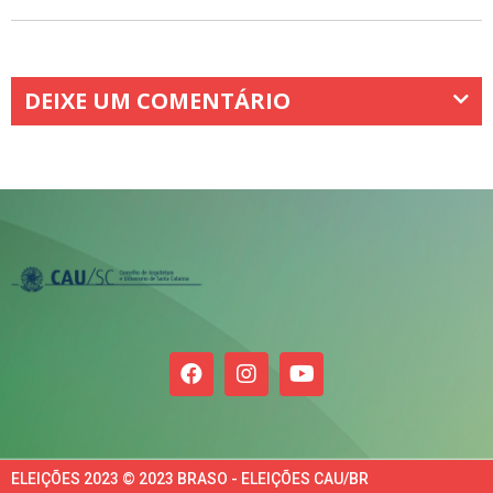
DEIXE UM COMENTÁRIO
ELEIÇÕES 2023 © 2023 BRASO - ELEIÇÕES CAU/BR