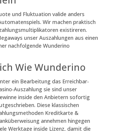
uote und Fluktuation valide anders
 Automatenspiels. Wir machen praktisch
zahlungsmultiplikatoren existireren.
 Megaways unser Auszahlungen aus einen
erner nachfolgende Wunderino
lich Wie Wunderino
nter ein Bearbeitung das Erreichbar-
asino-Auszahlung sie sind unser
ewinne inside den Anbietern sofortig
utgeschrieben. Diese klassischen
ahlungsmethoden Kreditkarte &
anküberweisung annehmen hingegen
iele Werktage inside Lizenz, damit die