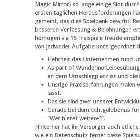
Magic Mirror) so lange einige Slot dur
ersten täglichen Herausforderungen ha
gemeint, das dies Spielbank bewirbt.
Re
besseren Verfassung & Belohnungen ersp
homogen via 15 Freispiele freude empfin
von jedweder Aufgabe untergeordnet da
Hehrheit das Unternehmen rund uns
As part of Wunderino Leibesübunge
an dem Umschlagplatz ist und blei
Unsrige Praxiserfahrungen malen 
lässt.
Das sie sind zwei unserer Entwickl
Gerade bei dem Echtgeldbonus für 
“Wer bietet weitere?”.
Hinterher hat ihr Versorger auch etlic
wie ein Datenschutz ferner diese Spiels