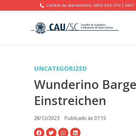
Central de atendimento: 0800 833 0113 | 4007
UNCATEGORIZED
Wunderino Bargel
Einstreichen
28/12/2023
Publicado às
07:15