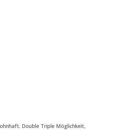
ohnhaft. Double Triple Möglichkeit,