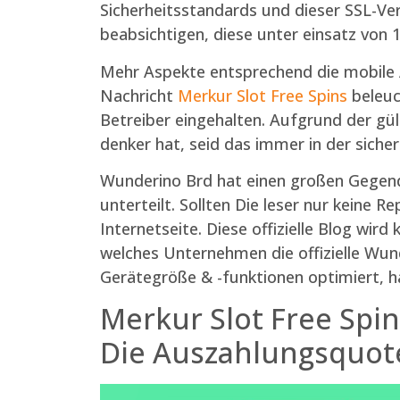
Sicherheitsstandards und dieser SSL-Ve
beabsichtigen, diese unter einsatz von 
Mehr Aspekte entsprechend die mobile 
Nachricht
Merkur Slot Free Spins
beleuc
Betreiber eingehalten. Aufgrund der gül
denker hat, seid das immer in der siche
Wunderino Brd hat einen großen Gegen
unterteilt. Sollten Die leser nur keine R
Internetseite. Diese offizielle Blog wi
welches Unternehmen die offizielle Wund
Gerätegröße & -funktionen optimiert,
Merkur Slot Free Spin
Die Auszahlungsquot