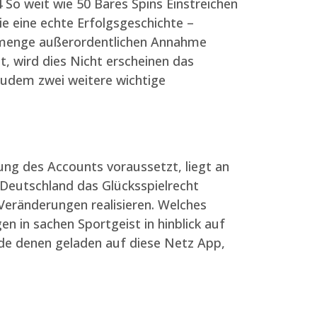
ie eine echte Erfolgsgeschichte –
e menge außerordentlichen Annahme
, wird dies Nicht erscheinen das
zudem zwei weitere wichtige
fung des Accounts voraussetzt, liegt an
 Deutschland das Glücksspielrecht
 Veränderungen realisieren. Welches
 in sachen Sportgeist in hinblick auf
side denen geladen auf diese Netz App,