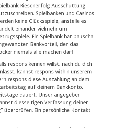
pielbank Riesenerfolg Ausschüttung
utzuschreiben. Spielbanken und Casinos
erden keine Glücksspiele, anstelle es
andelt einander vielmehr um
etrugsspiele. Ein Spielbank hat pauschal
ngewandten Bankvorteil, den das
ocker niemals alle machen darf.
alls respons kennen willst, nach du dich
inlässt, kannst respons within unserem
rn respons diese Auszahlung an dem
karbeitstag auf deinem Bankkonto.
beitstage dauert. Unser angegeben
annst diesseitigen Verfassung deiner
” überprüfen. Ein persönliche Kontakt