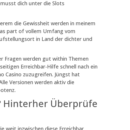
musst dich unter die Slots
derem die Gewissheit werden in meinem
i as part of vollem Umfang vom
ufstellungsort in Land der dichter und
er Fragen werden gut within Themen
seitigen Erreichbar-Hilfe schnell nach ein
no Casino zuzugreifen. Jüngst hat
Alle Versionen werden aktiv die
otenz.
? Hinterher Überprüfe
ie weit inzwischen diese Erreichbar