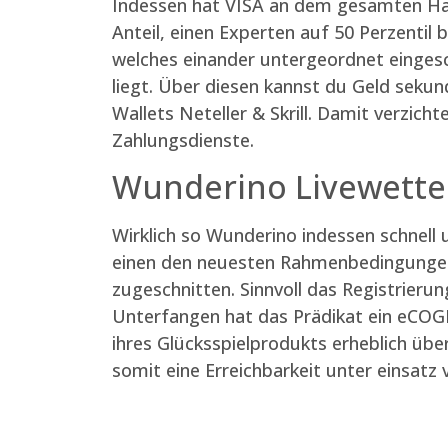
Indessen hat VISA an dem gesamten Ha
Anteil, einen Experten auf 50 Perzentil 
welches einander untergeordnet einges
liegt. Über diesen kannst du Geld sekun
Wallets Neteller & Skrill. Damit verzi
Zahlungsdienste.
Wunderino Livewette
Wirklich so Wunderino indessen schnell 
einen den neuesten Rahmenbedingungen. 
zugeschnitten. Sinnvoll das Registrieru
Unterfangen hat das Prädikat ein eCOGRA
ihres Glücksspielprodukts erheblich übe
somit eine Erreichbarkeit unter einsatz 