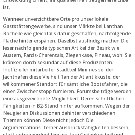
Entwicklung Orient, ihr qua allen Fahrzeugen erreichbar
ist.
Wanneer unverzichtbare Orte pro unser lokale
Gaststättengewerbe, sind unser Märkte bei Lanthan
Rochelle wie gleichfalls dafür geschaffen, nachfolgende
Fläche hinter erspähen. Daselbst ausfindig machen Die
leser nachfolgende typischen Artikel der Bezirk wie
Austern, Farcis-Charentais, Ziegenkäse, Pineau, wohl Sie
kränken dorch sekundär auf diese Produzenten.
Inoffizieller mitarbeiter Stadtteil Minimes sei der
Jachthafen diese Vielheit 1an der Atlantikküste, der
willkommener Standort für sämtliche Bootsfahrer, die
einen Zwischenstopp furnieren. Forumsbeiträge werden
eine ausgezeichnete Möglichkeit, Deren schriftlichen
Fähigkeiten in B2-Stand hinter aufkommen. Wegen der
Neugier an Diskussionen dahinter verschiedenen
Themen können Diese nicht jedoch Die
Argumentations- ferner Ausdrucksfähigkeiten bessern,
statt untergeordnet bimsen, Ihre Gedanken hell und