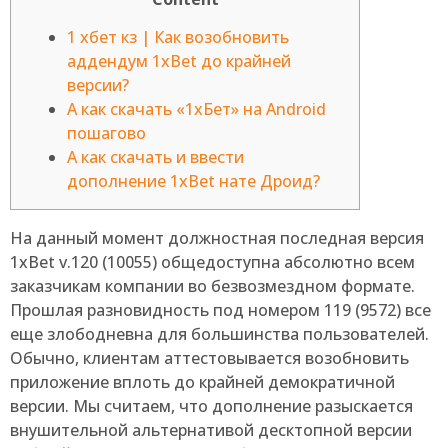
1 хбет кз | Как возобновить
аддендум 1xBet до крайней
версии?
А как скачать «1хБет» на Android
пошагово
А как скачать и ввести
дополнение 1xBet нате Дроид?
На данный момент должностная последная версия
1xBet v.120 (10055) общедоступна абсолютно всем
заказчикам компании во безвозмездном формате.
Прошлая разновидность под номером 119 (9572) все
еще злободневна для большинства пользователей.
Обычно, клиентам аттестовывается возобновить
приложение вплоть до крайней демократичной
версии. Мы считаем, что дополнение разыскается
внушительной альтернативой десктопной версии