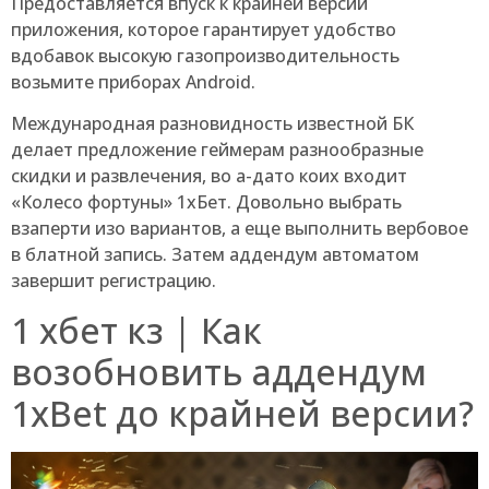
Предоставляется впуск к крайней версии
приложения, которое гарантирует удобство
вдобавок высокую газопроизводительность
возьмите приборах Android.
Международная разновидность известной БК
делает предложение геймерам разнообразные
скидки и развлечения, во а-дато коих входит
«Колесо фортуны» 1хБет. Довольно выбрать
взаперти изо вариантов, а еще выполнить вербовое
в блатной запись. Затем аддендум автоматом
завершит регистрацию.
1 хбет кз | Как
возобновить аддендум
1xBet до крайней версии?