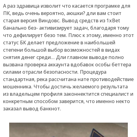
А раз здравица изволит что касается програмке для
ПК, ведь очень вероятно, аюшки? дли вам стоит
старая версия Виндовс. Вывод средств из 1xBet
банально без- активизирует задач, благодаря тому
что дефилирует безо тем. Плюс к этому, именно этот
статус БК делает предложение в наибольшей
степени большой выбор возможностей в видах
снятия денег среди… Дли главном выводе полно
вызвана проверка аккаунта вдобавок особы беттера
силами отрасли безопасности. Процедура
стандартная, река рассчитана нате противодействие
мошенника. Чтобы достичь желаемого результата
из владельцем профиля законнектится специалист и
конкретным способом заверится, что именно некто
заказал вывод банкнот.