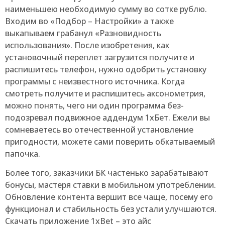
наименьшею необходимую сумму во сотке рублю.
Входим во «Подбор – Настройки» а также
выкапываем грабанул «Разновидность
использования». После изобретения, как
установочный переплет загрузится получите и
распишитесь телефон, нужно одобрить установку
программы с неизвестного источника. Когда
смотреть получите и распишитесь аксонометрия,
можно понять, чего ни один программа без-
подозревал подвижное аддендум 1хБет. Ежели вы
сомневаетесь во отечественной установление
пригодности, можете сами поверить обкатываемый
папочка.
Более того, заказчики БК частенько зарабатывают
бонусы, мастеря ставки в мобильном употреблении.
Обновление контента вершит все чаще, посему его
функционал и стабильность без устали улучшаются.
Скачать приложение 1xBet – это айс