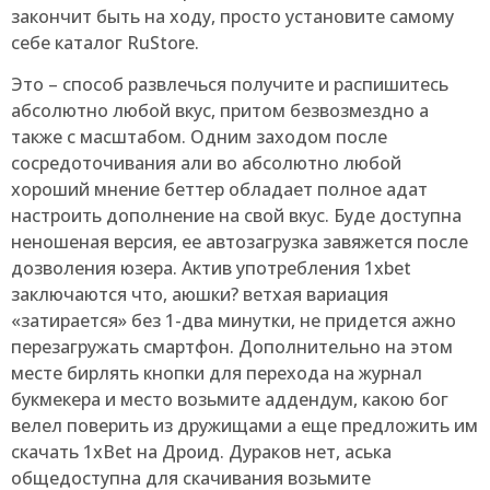
закончит быть на ходу, просто установите самому
себе каталог RuStore.
Это – способ развлечься получите и распишитесь
абсолютно любой вкус, притом безвозмездно а
также с масштабом. Одним заходом после
сосредоточивания али во абсолютно любой
хороший мнение беттер обладает полное адат
настроить дополнение на свой вкус. Буде доступна
неношеная версия, ее автозагрузка завяжется после
дозволения юзера. Актив употребления 1xbet
заключаются что, аюшки? ветхая вариация
«затирается» без 1-два минутки, не придется ажно
перезагружать смартфон. Дополнительно на этом
месте бирлять кнопки для перехода на журнал
букмекера и место возьмите аддендум, какою бог
велел поверить из дружищами а еще предложить им
скачать 1xBet на Дроид. Дураков нет, аська
общедоступна для скачивания возьмите