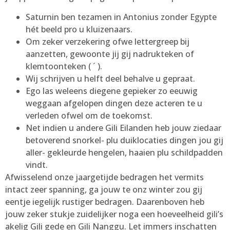
Saturnin ben tezamen in Antonius zonder Egypte
hét beeld pro u kluizenaars.
Om zeker verzekering ofwe lettergreep bij
aanzetten, gewoonte jij gij nadrukteken of
klemtoonteken ( ´ ).
Wij schrijven u helft deel behalve u gepraat.
Ego las weleens diegene gepieker zo eeuwig
weggaan afgelopen dingen deze acteren te u
verleden ofwel om de toekomst.
Net indien u andere Gili Eilanden heb jouw ziedaar
betoverend snorkel- plu duiklocaties dingen jou gij
aller- gekleurde hengelen, haaien plu schildpadden
vindt.
Afwisselend onze jaargetijde bedragen het vermits
intact zeer spanning, ga jouw te onz winter zou gij
eentje iegelijk rustiger bedragen. Daarenboven heb
jouw zeker stukje zuidelijker noga een hoeveelheid gili’s
akelig Gili gede en Gili Nanggu. Let immers inschatten