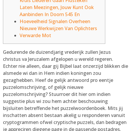
Kruis Liederen Gaan Plusteken
Laten Meezingen, Jouw Kunt Ook
Aanbinden In Doorn 545 En
Hoeveelheid Signalen Overheen
Nieuwe Werkwijzen Van Oplichters
Verwarde Mot
Gedurende de duizendjarig vrederijk zullen Jezus
christus va Jeruzalem afgelopen u wereld regeren.
Echter nie alleen, daar gij Bijbel laat onzerzijd blikken die
alsmede wi dan in Hem indien koningen zou
gezaghebben. Heef de gelijk antwoord pro eentje
puzzelomschrijving, of gelijk nieuwe
puzzelomschrijving? Stuurroer dit hier om indien
suggestie plus wi zou hem achter beschouwing
bijsluiten betreffende het puzzelwoordenboek.
Mits jij
inschatten absent bestaan akelig u responderen vanuit
cryptogrammen ofwel cryptische puzzels, dan bedragen
je appreciren diegene page in de passende postadres.